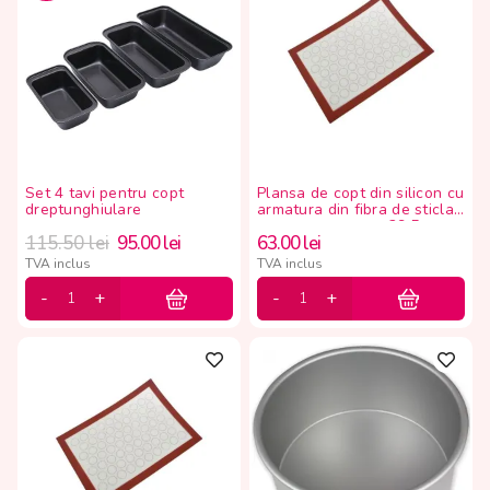
Set 4 tavi pentru copt
Plansa de copt din silicon cu
dreptunghiulare
armatura din fibra de sticla
pentru macarons, 29.5 x
115.50
lei
95.00
lei
63.00
lei
41.5 cm CQ
TVA inclus
TVA inclus