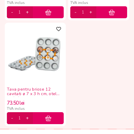
TVA inclus
TVA inclus
Tava pentru briose 12
cavitati ø 7 x 3 h cm, otel
antiaderent
73.50
lei
TVA inclus