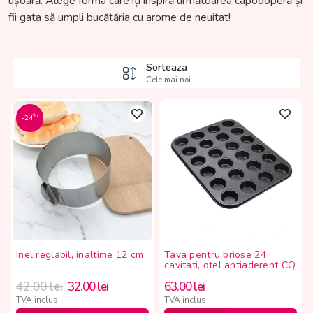
ușoară. Alege forma care îți inspiră următoarea capodoperă și
fii gata să umpli bucătăria cu arome de neuitat!
Sorteaza
Cele mai noi
%
-24
Inel reglabil, inaltime 12 cm
Tava pentru briose 24
cavitati, otel antiaderent CQ
42.00
lei
32.00
lei
63.00
lei
TVA inclus
TVA inclus