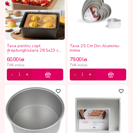
Tava pentru copt
Tava 25 Cm Din Aluminiu-
dreptunghiulara 28.5x23 cm,
inima
Decora
60.00
lei
79.00
lei
TVA inclus
TVA inclus