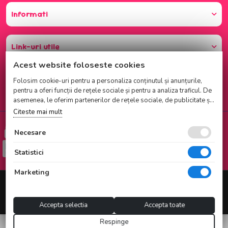
Informati
Link-uri utile
Acest website foloseste cookies
Folosim cookie-uri pentru a personaliza conținutul și anunțurile,
pentru a oferi funcții de rețele sociale și pentru a analiza traficul. De
asemenea, le oferim partenerilor de rețele sociale, de publicitate și
de analize informații cu privire la modul în care folosiți site-ul
Citeste mai mult
nostru. Aceștia le pot combina cu alte informații oferite de dvs. sau
Cumparati cu incredere
culese în urma folosirii serviciilor lor.
Necesare
Checkout securizat de Netopia
Statistici
Marketing
© 2025 NATI CAKE SRL |
Magazin online realizat de Webname
Accepta selectia
Accepta toate
Respinge