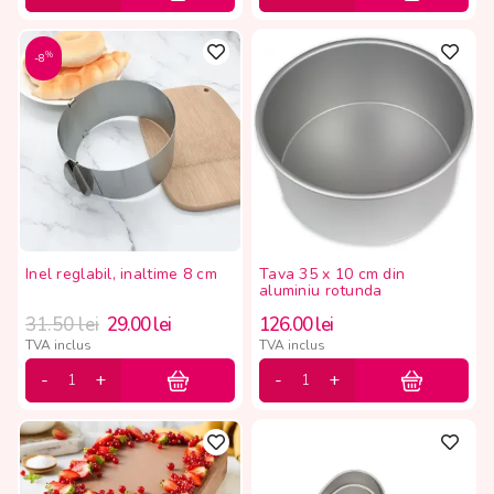
%
-8
Inel reglabil, inaltime 8 cm
Tava 35 x 10 cm din
aluminiu rotunda
31.50
lei
29.00
lei
126.00
lei
TVA inclus
TVA inclus