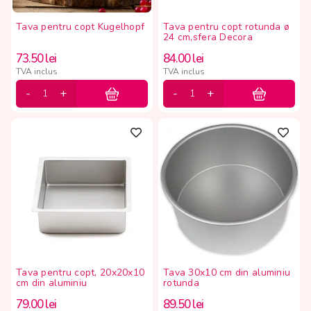
Tava pentru copt Kugelhopf
Tava pentru copt rotunda ø
24 cm,sfera Decora
73.50
lei
84.00
lei
TVA inclus
TVA inclus
Tava pentru copt, 20x20x10
Tava 30x10 cm din aluminiu
cm din aluminiu
rotunda
79.00
lei
89.50
lei