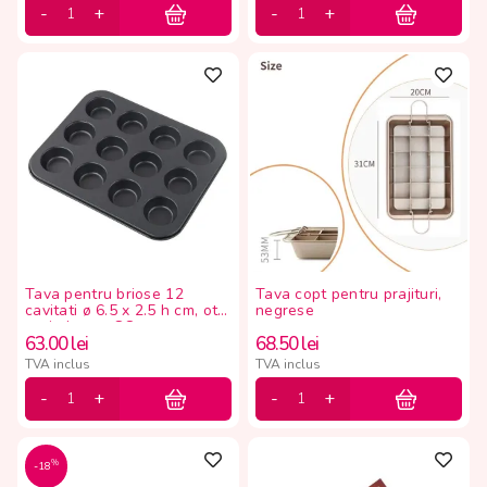
Tava pentru briose 12
Tava copt pentru prajituri,
cavitati ø 6.5 x 2.5 h cm, otel
negrese
antiaderent CQ
63.00
lei
68.50
lei
TVA inclus
TVA inclus
%
-18