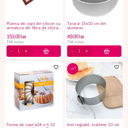
Plansa de copt din silicon cu
Tava ø 15x10 cm din
armatura din fibra de sticla
aluminiu
pentru macarons, 60x 40 cm
153.00
lei
49.00
lei
TVA inclus
TVA inclus
%
-19
Forma de copt ø24 x h 10
Inel reglabil, inaltime 10 cm