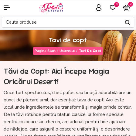
0
0
Tavi de copt
Pagina Start
Ustensile
Tavi De Copt
Tăvi de Copt: Aici Începe Magia
Oricărui Desert!
Orice tort spectaculos, chec pufos sau brioșă adorabilă are un
punct de plecare umil, dar esențial: tava de copt! Aici este
locul unde ingredientele se transformă și magia prinde contur.
De la tăvi rotunde pentru blaturi clasice, la forme speciale
pentru cozonaci sau checuri, am adunat pentru tine ajutoare
de nădejde, care asigură o coacere uniformă și o desprindere