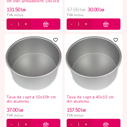
cm otel antiaderent, Decora
131.50
lei
37.00
lei
30.00
lei
TVA inclus
TVA inclus
Tava de copt ø 10x10h cm
Tava de copt ø 40x10 cm
din aluminiu
din aluminiu
37.00
lei
157.50
lei
TVA inclus
TVA inclus