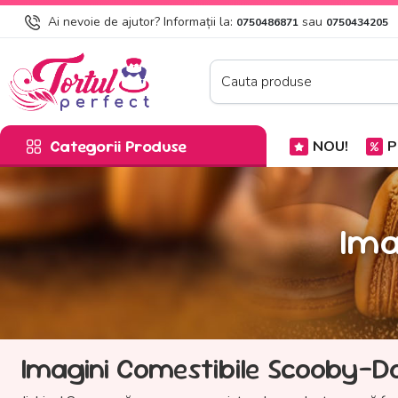
Ai nevoie de ajutor? Informații la:
sau
0750486871
0750434205
Categorii Produse
NOU!
P
Ima
Imagini Comestibile Scooby-Do