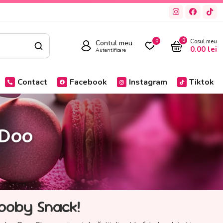
0
Contul meu
0
Cosul meu
0.00
lei
Autentificare
Contact
Facebook
Instagram
Tiktok
 Doo
cooby Snack!