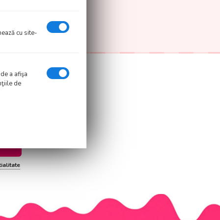
onează cu site-
 de a afişa
ţiile de
e.
 si cupoane.
criere
ialitate