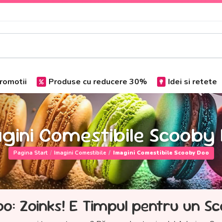
romotii
Produse cu reducere 30%
Idei si retete
gini Comestibile Scooby
Pagina Start
Imagini Comestibile
Imagini Comestibile Scooby Doo
o: Zoinks! E Timpul pentru un S