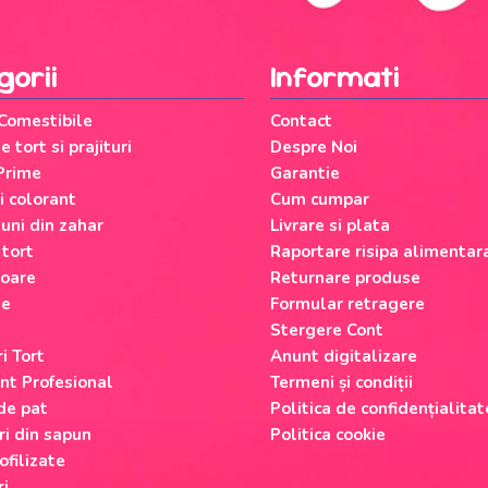
gorii
Informati
 Comestibile
Contact
 tort si prajituri
Despre Noi
Prime
Garantie
si colorant
Cum cumpar
uni din zahar
Livrare si plata
 tort
Raportare risipa alimentar
oare
Returnare produse
le
Formular retragere
Stergere Cont
i Tort
Anunt digitalizare
nt Profesional
Termeni și condiții
 de pat
Politica de confidențialitat
ri din sapun
Politica cookie
ofilizate
ri