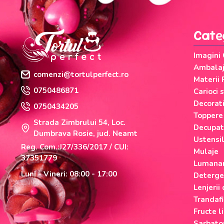
Cate
Imagini
Ambalaje
comenzi@tortulperfect.ro
Materii 
0750486871
Carioci 
Decorati
0750434205
Toppere
Strada Zimbrului 54, Loc.
Decupat
Dumbrava Rosie, jud. Neamt
Ustensi
Reg. Com.:J27/336/2017 / CUI:
Mulaje
37351779
Lumanar
Luni - Vineri: 08:00 - 17:00
Deterge
Lenjerii
Trandafi
Fructe li
Sarbato