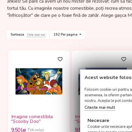
Jinkies! Se pare că avem un nou mister de rezolvat: cum să fac
tortul tău. Cu imaginile noastre comestibile, poți recrea atmos
"înfricoșător" de clare pe o foaie fină de zahăr. Alege gașca 
Sorteaza
192 Per pagina
Cele mai noi
Acest website folos
Folosim cookie-uri pentru a p
asemenea, le oferim parteneri
nostru. Aceștia le pot combin
Citeste mai mult
Imagine comestibila
Imagine comestibila
Necesare
"Scooby Doo"
"Scooby Doo"
Cookie-urile necesare ajută
9.50
lei
9.50
lei
TVA inclus
TVA inclus