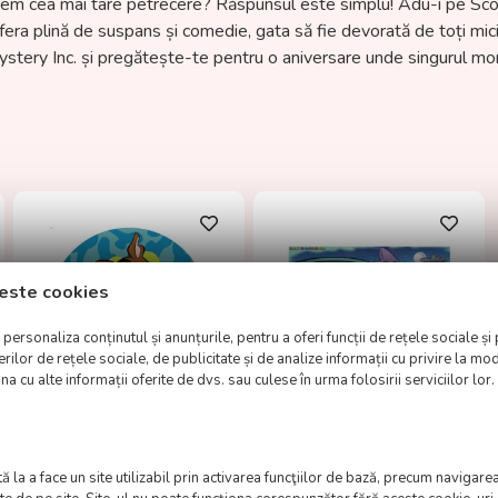
em cea mai tare petrecere? Răspunsul este simplu! Adu-i pe Scooby
fera plină de suspans și comedie, gata să fie devorată de toți mici
Mystery Inc. și pregătește-te pentru o aniversare unde singurul mon
este cookies
ersonaliza conținutul și anunțurile, pentru a oferi funcții de rețele sociale și 
lor de rețele sociale, de publicitate și de analize informații cu privire la modu
a cu alte informații oferite de dvs. sau culese în urma folosirii serviciilor lor.
Imagine comestibila
Imagine comestibila
"Scooby Doo"
"Scooby Doo"
 la a face un site utilizabil prin activarea funcţiilor de bază, precum navigarea
9.50
lei
9.50
lei
TVA inclus
TVA inclus