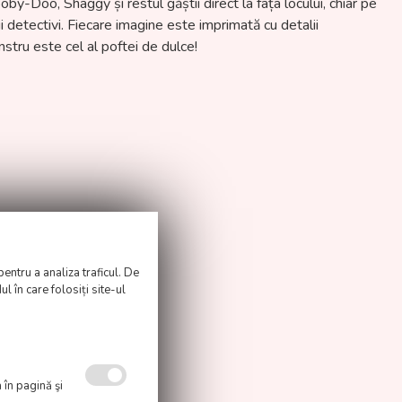
-Doo, Shaggy și restul găștii direct la fața locului, chiar pe
i detectivi. Fiecare imagine este imprimată cu detalii
stru este cel al poftei de dulce!
pentru a analiza traficul. De
l în care folosiți site-ul
 în pagină şi