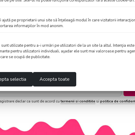
te de pe site. Site-ul nu poate funcţiona corespunzător fără aceste cookie-uri.
VEZI VARIANTE
VEZI VARIANTE
îi ajută pe proprietarii unui site să înţeleagă modul în care vizitatorii interacţi
aportarea informaţiilor în mod anonim.
nt utilizate pentru a-i urmări pe utilizatori de la un site la altul. Intenţia este
Primesti informatii despre
nante pentru utilizatorii individuali, aşadar ele sunt mai valoroase pentru agen
roduse noi, reduceri si multe altel
e care se ocupă de publicitate.
za-te acum pentru a primi ultimele actualizari despre promotii
pta selectia
Accepta toate
Ins
registrare declar ca sunt de acord cu
termenii si conditiile
si
politica de confident