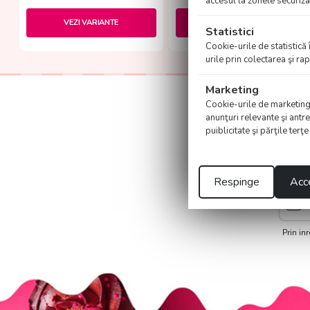
accesul la zonele securiza
VEZI VARIANTE
VEZI VARIANTE
Statistici
Cookie-urile de statistică 
urile prin colectarea şi r
Marketing
Cookie-urile de marketing su
anunţuri relevante şi antre
p
puiblicitate şi părţile terţ
Inregistrea
Respinge
Acce
Prin in