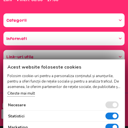
Categorii
Informati
Link-uri utile
Acest website foloseste cookies
Folosim cookie-uri pentru a personaliza conținutul și anunțurile,
pentru a oferi funcții de rețele sociale și pentru a analiza traficul. De
asemenea, le oferim partenerilor de rețele sociale, de publicitate și
de analize informații cu privire la modul în care folosiți site-ul
Citeste mai mult
nostru. Aceștia le pot combina cu alte informații oferite de dvs. sau
Cumparati cu incredere
culese în urma folosirii serviciilor lor.
Necesare
Checkout securizat de Netopia
Statistici
Marketing