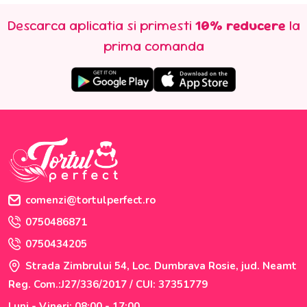
Descarca aplicatia si primesti
10% reducere
la
prima comanda
comenzi@tortulperfect.ro
0750486871
0750434205
Strada Zimbrului 54, Loc. Dumbrava Rosie, jud. Neamt
Reg. Com.:J27/336/2017 / CUI: 37351779
Luni - Vineri: 08:00 - 17:00