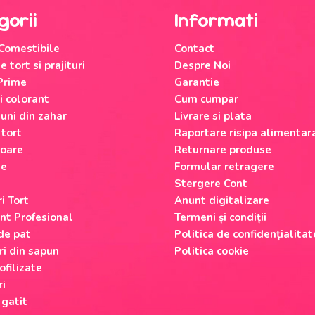
gorii
Informati
 Comestibile
Contact
 tort si prajituri
Despre Noi
Prime
Garantie
si colorant
Cum cumpar
uni din zahar
Livrare si plata
 tort
Raportare risipa alimentar
oare
Returnare produse
le
Formular retragere
Stergere Cont
i Tort
Anunt digitalizare
nt Profesional
Termeni și condiții
 de pat
Politica de confidențialitat
ri din sapun
Politica cookie
ofilizate
ri
 gatit