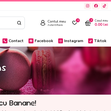
0
Contul meu
0
Cosul meu
0.00
lei
Autentificare
Contact
Facebook
Instagram
Tiktok
ns
 cu Banane!