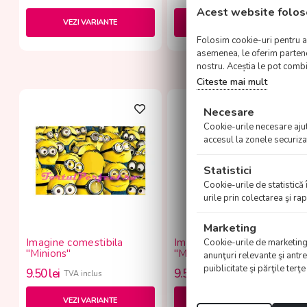
Acest website folos
VEZI VARIANTE
VEZI VARIANTE
Folosim cookie-uri pentru a p
asemenea, le oferim parteneri
nostru. Aceștia le pot combin
Citeste mai mult
Necesare
Cookie-urile necesare ajută
accesul la zonele securiza
Statistici
Cookie-urile de statistică 
urile prin colectarea şi r
Marketing
Imagine comestibila
Imagine comestibila
Cookie-urile de marketing su
"Minions"
"Minions"
anunţuri relevante şi antre
puiblicitate şi părţile terţ
9.50
lei
9.50
lei
TVA inclus
TVA inclus
VEZI VARIANTE
VEZI VARIANTE