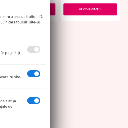
VEZI VARIANTE
VEZI VARIANTE
pentru a analiza traficul. De
l în care folosiți site-ul
 în pagină şi
onează cu site-
 de a afişa
ţiile de