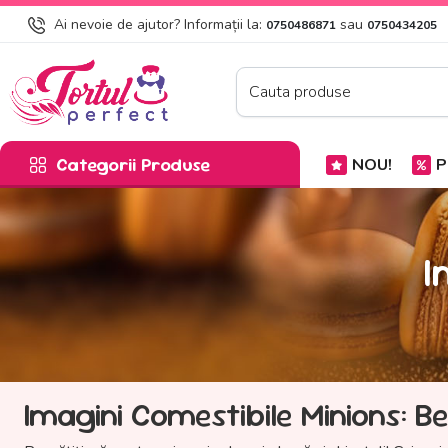
Ai nevoie de ajutor? Informații la:
sau
0750486871
0750434205
Categorii Produse
NOU!
P
I
Imagini Comestibile Minions: B