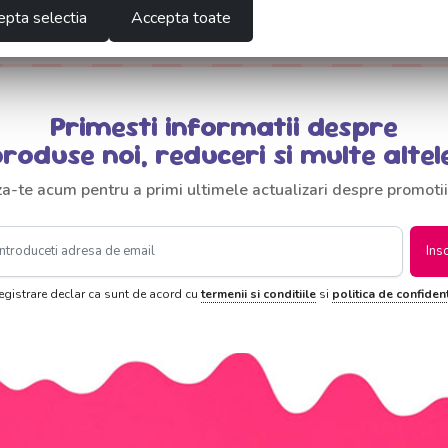
pta selectia
Accepta toate
Primesti informatii despre
roduse noi, reduceri si multe altel
za-te acum pentru a primi ultimele actualizari despre promotii
Ins
registrare declar ca sunt de acord cu
termenii si conditiile
si
politica de confident