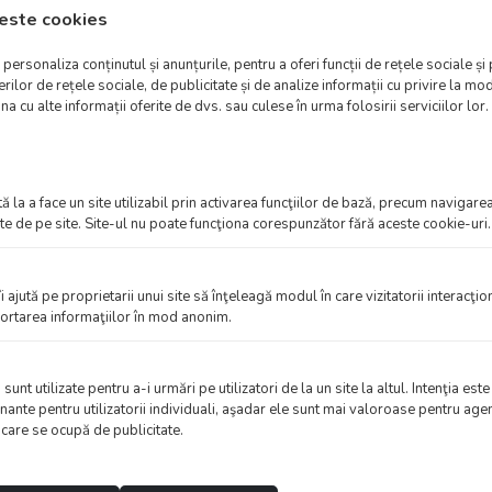
este cookies
VEZI VARIANTE
VEZI VARIANTE
ersonaliza conținutul și anunțurile, pentru a oferi funcții de rețele sociale și 
lor de rețele sociale, de publicitate și de analize informații cu privire la modu
a cu alte informații oferite de dvs. sau culese în urma folosirii serviciilor lor.
 la a face un site utilizabil prin activarea funcţiilor de bază, precum navigarea
te de pe site. Site-ul nu poate funcţiona corespunzător fără aceste cookie-uri.
îi ajută pe proprietarii unui site să înţeleagă modul în care vizitatorii interacţi
aportarea informaţiilor în mod anonim.
Imagine comestibila
Imagine comestibila
nt utilizate pentru a-i urmări pe utilizatori de la un site la altul. Intenţia este
"Minions"
"Minions"
nante pentru utilizatorii individuali, aşadar ele sunt mai valoroase pentru agen
e care se ocupă de publicitate.
9.50
lei
9.50
lei
TVA inclus
TVA inclus
VEZI VARIANTE
VEZI VARIANTE