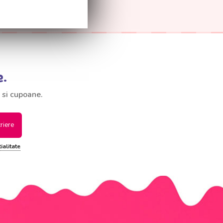
e.
 si cupoane.
criere
ialitate