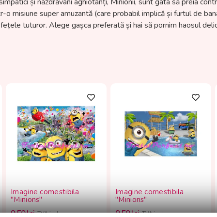
impatici și năzdrăvani aghiotanți, Minionii, sunt gata să preia control
într-o misiune super amuzantă (care probabil implică și furtul de b
ețele tuturor. Alege gașca preferată și hai să pornim haosul delic
Imagine comestibila
Imagine comestibila
"Minions"
"Minions"
9.50
lei
9.50
lei
TVA inclus
TVA inclus