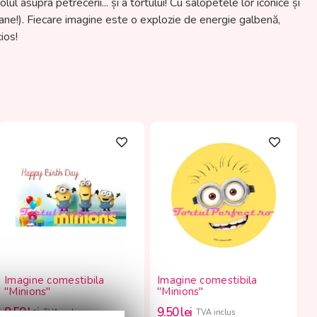
ul asupra petrecerii... și a tortului! Cu salopetele lor iconice și
anane!). Fiecare imagine este o explozie de energie galbenă,
ios!
Imagine comestibila
Imagine comestibila
"Minions"
"Minions"
9.50
lei
9.50
lei
TVA inclus
TVA inclus