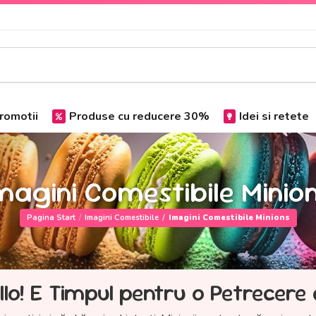
romotii
Produse cu reducere 30%
Idei si retete
magini Comestibile Minio
Pagina Start
Imagini Comestibile
Imagini Comestibile Minions
ello! E Timpul pentru o Petrecere