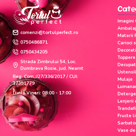
Cate
Imagini
Ambalaje
comenzi@tortulperfect.ro
Materii 
0750486871
Carioci 
Decorati
0750434205
Toppere
Strada Zimbrului 54, Loc.
Decupat
Dumbrava Rosie, jud. Neamt
Ustensi
Reg. Com.:J27/336/2017 / CUI:
Mulaje
37351779
Lumanar
Luni - Vineri: 08:00 - 17:00
Deterge
Lenjerii
Trandafi
Fructe li
Sarbato
Vase de