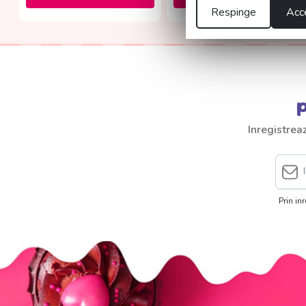
Respinge
Acce
p
Inregistrea
Prin in