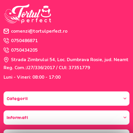
comenzi@tortulperfect.ro
0750486871
0750434205
Strada Zimbrului 54, Loc. Dumbrava Rosie, jud. Neamt
Reg. Com.:J27/336/2017 / CUI: 37351779
Luni - Vineri: 08:00 - 17:00
Categorii
Informati