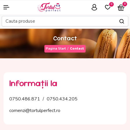
0
0
Contact
Pagina Start
Contact
Informații la
0750.486.871
/
0750.434.205
comenzi@tortulperfect.ro