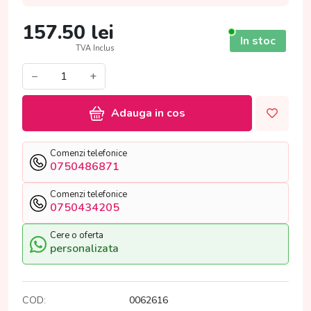
157.50
lei
In stoc
TVA Inclus
−
+
Adauga in cos
Comenzi telefonice
0750486871
Comenzi telefonice
0750434205
Cere o oferta
personalizata
COD:
0062616