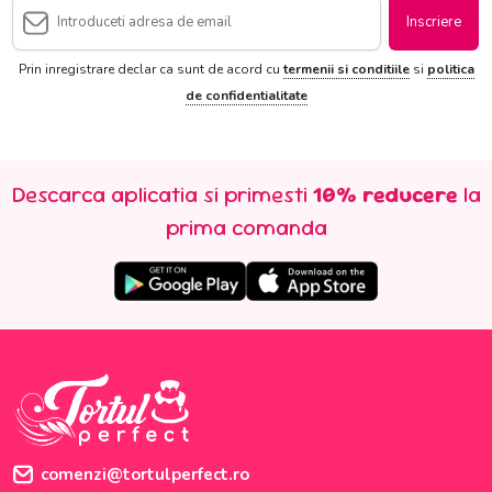
Inscriere
Prin inregistrare declar ca sunt de acord cu
termenii si conditiile
si
politica
de confidentialitate
Descarca aplicatia si primesti
10% reducere
la
prima comanda
comenzi@tortulperfect.ro