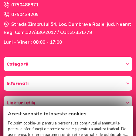
0750486871
0750434205
Strada Zimbrului 54, Loc. Dumbrava Rosie, jud. Neamt
Reg. Com.:J27/336/2017 / CUI: 37351779
Luni - Vineri: 08:00 - 17:00
Categorii
Informati
Link-uri utile
Acest website foloseste cookies
Folosim cookie-uri pentru a personaliza conținutul și anunțurile,
pentru a oferi funcții de rețele sociale și pentru a analiza traficul. De
asemenea, le oferim partenerilor de rețele sociale, de publicitate și