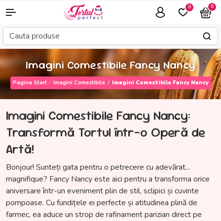
0
0
Imagini Comestibile Fancy Nancy
Pagina Start
Imagini Comestibile
Imagini Comestibile Fancy Nancy
Imagini Comestibile Fancy Nancy:
Transformă Tortul într-o Operă de
Artă!
Bonjour! Sunteți gata pentru o petrecere cu adevărat...
magnifique? Fancy Nancy este aici pentru a transforma orice
aniversare într-un eveniment plin de stil, sclipici și cuvinte
pompoase. Cu fundițele ei perfecte și atitudinea plină de
farmec, ea aduce un strop de rafinament parizian direct pe