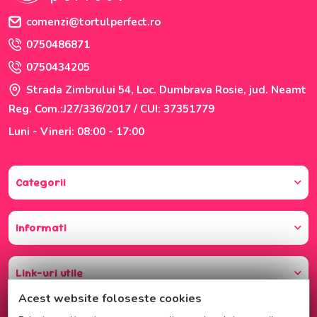
comenzi@tortulperfect.ro
0750486871
0750434205
Strada Zimbrului 54, Loc. Dumbrava Rosie, jud. Neamt
Reg. Com.:J27/336/2017 / CUI: 37351779
Luni - Vineri: 08:00 - 17:00
Categorii
Informati
Link-uri utile
Acest website foloseste cookies