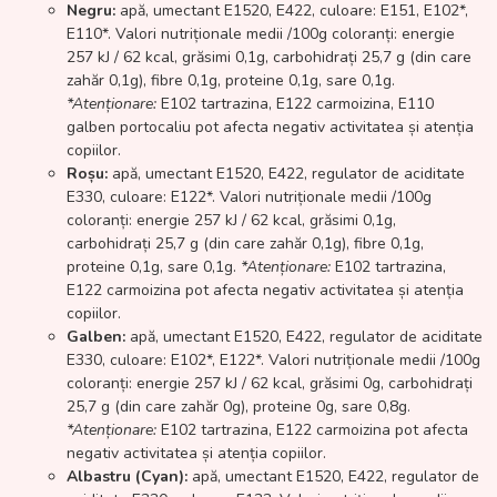
Negru:
apă, umectant E1520, E422, culoare: E151, E102*,
E110*. Valori nutriționale medii /100g coloranți: energie
257 kJ / 62 kcal, grăsimi 0,1g, carbohidrați 25,7 g (din care
zahăr 0,1g), fibre 0,1g, proteine 0,1g, sare 0,1g.
*Atenționare:
E102 tartrazina, E122 carmoizina, E110
galben portocaliu pot afecta negativ activitatea și atenția
copiilor.
Roșu:
apă, umectant E1520, E422, regulator de aciditate
E330, culoare: E122*. Valori nutriționale medii /100g
coloranți: energie 257 kJ / 62 kcal, grăsimi 0,1g,
carbohidrați 25,7 g (din care zahăr 0,1g), fibre 0,1g,
proteine 0,1g, sare 0,1g.
*Atenționare:
E102 tartrazina,
E122 carmoizina pot afecta negativ activitatea și atenția
copiilor.
Galben:
apă, umectant E1520, E422, regulator de aciditate
E330, culoare: E102*, E122*. Valori nutriționale medii /100g
coloranți: energie 257 kJ / 62 kcal, grăsimi 0g, carbohidrați
25,7 g (din care zahăr 0g), proteine 0g, sare 0,8g.
*Atenționare:
E102 tartrazina, E122 carmoizina pot afecta
negativ activitatea și atenția copiilor.
Albastru (Cyan):
apă, umectant E1520, E422, regulator de