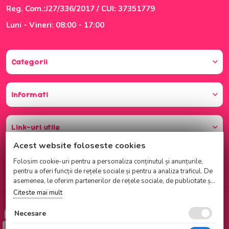
Reg. Com.:J27/336/2017 / CUI: 37351779
Luni - Vineri: 08:00 - 17:00
Categorii
Informati
Link-uri utile
Acest website foloseste cookies
Folosim cookie-uri pentru a personaliza conținutul și anunțurile,
pentru a oferi funcții de rețele sociale și pentru a analiza traficul. De
asemenea, le oferim partenerilor de rețele sociale, de publicitate și
de analize informații cu privire la modul în care folosiți site-ul
Citeste mai mult
nostru. Aceștia le pot combina cu alte informații oferite de dvs. sau
Cumparati cu incredere
culese în urma folosirii serviciilor lor.
Necesare
Checkout securizat de Netopia