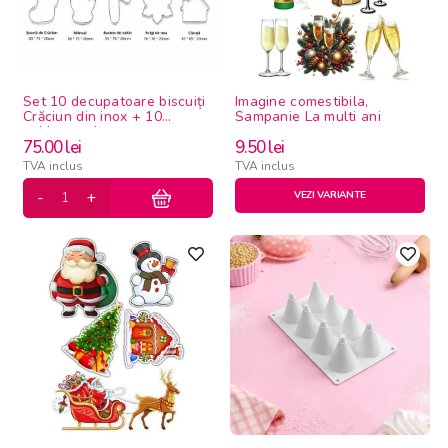
Set 10 decupatoare biscuiți
Imagine comestibila,
Crăciun din inox + 10
Sampanie La multi ani
șabloane decor
75.00
lei
9.50
lei
TVA inclus
TVA inclus
VEZI VARIANTE