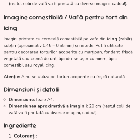
(restul colii de vafă va fi printată cu diverse imagini, cadou!).
Imagine comestibilă / Vafă pentru tort din
icing
Imagini printate cu cerneală comestibilă pe vafe din
icing
(zahăr)
subțiri (aproximativ 0.45 – 0.55 mm) și netede. Pot fi utilizate
pentru decorarea torturilor acoperite cu marțipan, fondant, frișcă
vegetală sau cremă de unt, lipindu-se ușor cu miere, lipici
comestibil sau royal icing.
Atenție:
A nu se utiliza pe torturi acoperite cu frișcă naturală!
Dimensiuni și detalii
Dimensiune:
foaie A4.
Dimensiunea aproximativă a imaginii:
20 cm (restul colii de
vafă va fi printată cu diverse imagini, cadou!).
Ingrediente
Coloranți: