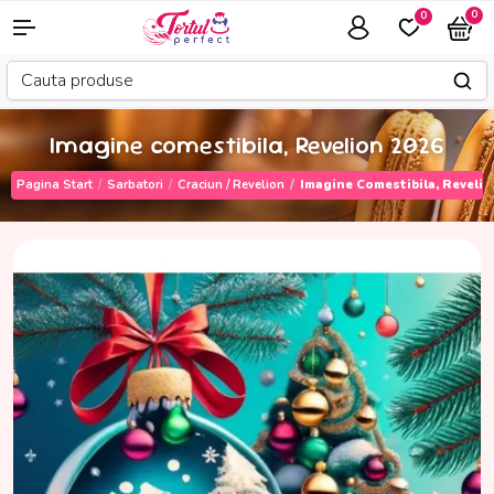
0
0
Imagine comestibila, Revelion 2026
Pagina Start
Sarbatori
Craciun / Revelion
Imagine Comestibila, Revelio