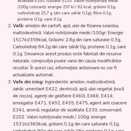
aciditate E330, culoare: E133. Valori nutriționale medii
/100g coloranți: energie 257 kJ / 62 kcal, grăsimi 0,1g,
carbohidrați 25,7 g (din care zahăr 0,1g), fibre 0,1g,
proteine 0,1g, sare 0,1g.
Vafă:
amidon din cartofi, apă, ulei de floarea soarelui,
maltodextrină. Valori nutriționale medii /100gr: Energie
1517kJ/359kcal, Grăsimi: 2.8g din care saturate 0.3g,
Carbohidrați 84.2g din care zahăr 0g, proteine 0.1g, sare
0.1g. Deoarece acest produs este fabricat din resurse
naturale, compoziția poate varia din cauza modificărilor
recoltei. În acest caz, informațiile anterioare nu vor fi
actualizate automat.
Vafe din icing:
Ingrediente: amidon, maltodextrină,
zahăr, umectant E422, dextroză, apă, ulei vegetal (nucă
de cocos), agenți de gelifiere E460i, E466, E414;
emulgator E471, E492, E435, E475, agent anti coacere
E341, aromă, regulator de aciditate E330, conservant
E202. Valori nutriționale medii / 100g: energie
1531kJ/360kcal, grăsimi 0,1g din care saturate 0,1g,