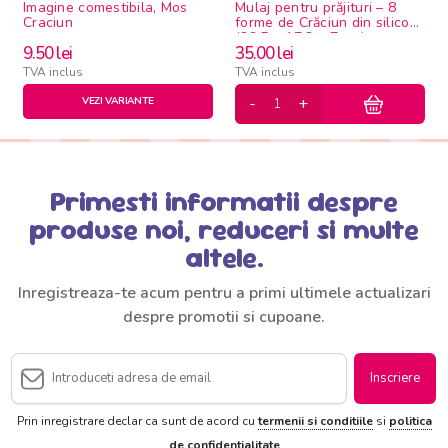
Imagine comestibila, Mos
Mulaj pentru prăjituri – 8
Craciun
forme de Crăciun din silicon
(29.5 × 17.2 × 7 cm)
9.50
lei
35.00
lei
TVA inclus
TVA inclus
VEZI VARIANTE
Primesti informatii despre
produse noi, reduceri si multe
altele.
Inregistreaza-te acum pentru a primi ultimele actualizari
despre promotii si cupoane.
Inscriere
Prin inregistrare declar ca sunt de acord cu
termenii si conditiile
si
politica
de confidentialitate