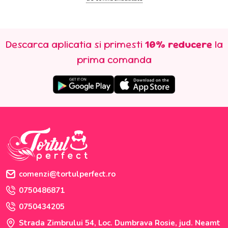
Descarca aplicatia si primesti
10% reducere
la
prima comanda
comenzi@tortulperfect.ro
0750486871
0750434205
Strada Zimbrului 54, Loc. Dumbrava Rosie, jud. Neamt