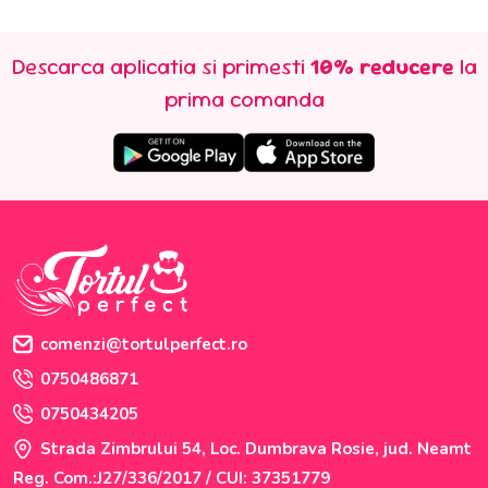
Descarca aplicatia si primesti
10% reducere
la
prima comanda
comenzi@tortulperfect.ro
0750486871
0750434205
Strada Zimbrului 54, Loc. Dumbrava Rosie, jud. Neamt
Reg. Com.:J27/336/2017 / CUI: 37351779