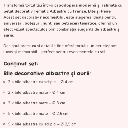
Transformă tortul tău într-o
capodoperă modernă și rafinată
cu
Setul decorativ Tematic Albastru cu Frunze, Bile și Pene
.
Acest set decorativ
necomestibil
este alegerea ideală pentru
aniversări, botezuri, nunți sau petreceri tematice
, oferind un
efect vizual spectaculos prin combinația elegantă de
albastru și
auriu
.
Designul premium și detaliile fine oferă tortului un aer elegant,
luxos și memorabil – perfect pentru evenimentele cu stil.
Conținut set:
Bile decorative albastre și aurii:
2 × bile albastre cu sclipici – Ø 4 cm
2 × bile albastre mate – Ø 4 cm
2 × bile albastre mate – Ø 3 cm
5 × bile albastre mate – Ø 2,5 cm
5 × bile albastre cu sclipici – Ø 2,5 cm