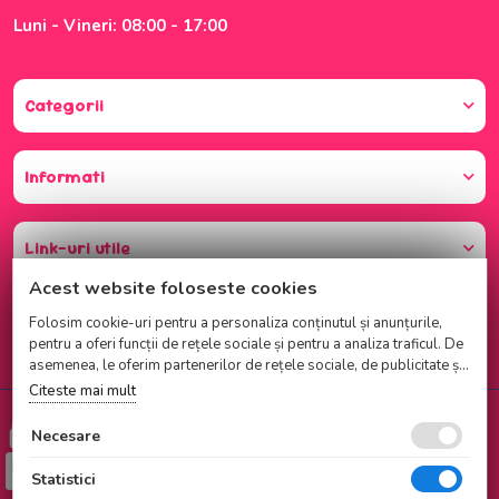
Luni - Vineri: 08:00 - 17:00
Categorii
Informati
Link-uri utile
Acest website foloseste cookies
Folosim cookie-uri pentru a personaliza conținutul și anunțurile,
pentru a oferi funcții de rețele sociale și pentru a analiza traficul. De
asemenea, le oferim partenerilor de rețele sociale, de publicitate și
de analize informații cu privire la modul în care folosiți site-ul
Citeste mai mult
nostru. Aceștia le pot combina cu alte informații oferite de dvs. sau
Cumparati cu incredere
culese în urma folosirii serviciilor lor.
Necesare
Checkout securizat de Netopia
Statistici