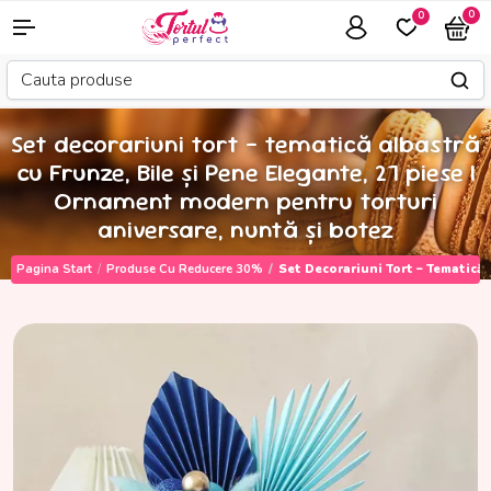
0
0
Set decorariuni tort – tematică albastră
cu Frunze, Bile și Pene Elegante, 27 piese |
Ornament modern pentru torturi
aniversare, nuntă și botez
Pagina Start
Produse Cu Reducere 30%
Set Decorariuni Tort – Tematică