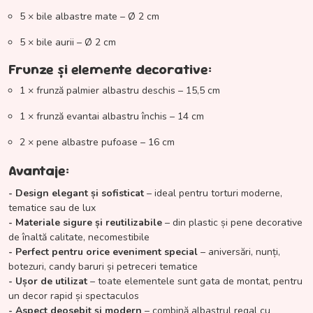
5 × bile albastre mate – Ø 2 cm
5 × bile aurii – Ø 2 cm
Frunze și elemente decorative:
1 × frunză palmier albastru deschis – 15,5 cm
1 × frunză evantai albastru închis – 14 cm
2 × pene albastre pufoase – 16 cm
Avantaje:
- Design elegant și sofisticat
– ideal pentru torturi moderne,
tematice sau de lux
- Materiale sigure și reutilizabile
– din plastic și pene decorative
de înaltă calitate, necomestibile
- Perfect pentru orice eveniment special
– aniversări, nunți,
botezuri, candy baruri și petreceri tematice
- Ușor de utilizat
– toate elementele sunt gata de montat, pentru
un decor rapid și spectaculos
- Aspect deosebit și modern
– combină albastrul regal cu