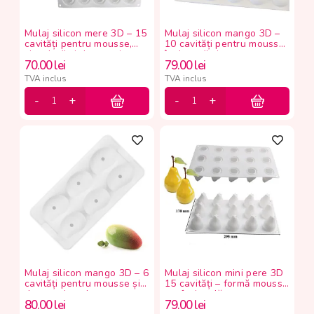
Mulaj silicon mere 3D – 15
Mulaj silicon mango 3D –
cavități pentru mousse,
10 cavități pentru mousse,
ciocolată și deserturi
înghețată și panna cotta
70.00
lei
79.00
lei
moderne
TVA inclus
TVA inclus
Mulaj silicon mango 3D – 6
Mulaj silicon mini pere 3D
cavități pentru mousse și
15 cavități – formă mousse
deserturi moderne
profesională
80.00
lei
79.00
lei