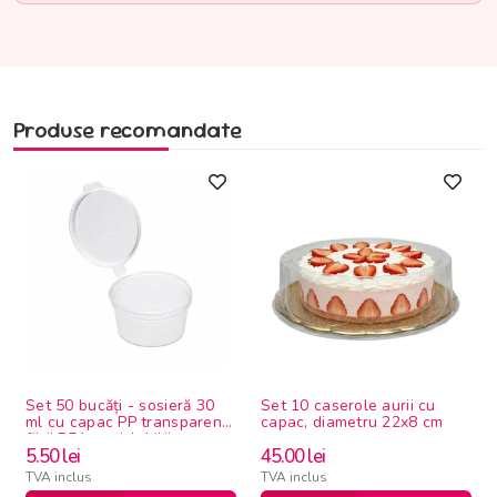
Produse recomandate
Set 50 bucăți - sosieră 30
Set 10 caserole aurii cu
ml cu capac PP transparentă
capac, diametru 22x8 cm
fără BPA, reciclabilă
5.50
lei
45.00
lei
TVA inclus
TVA inclus