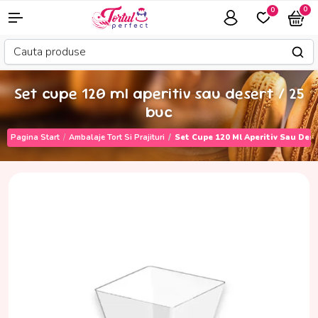
0
0
Set cupe 120 ml aperitiv sau desert / 25
buc
Pagina Start
Ambalaje Tort Si Prajituri
Set Cupe 120 Ml Aperitiv Sau Dese