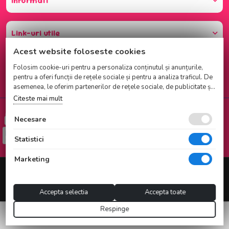
Informati
Link-uri utile
Acest website foloseste cookies
Folosim cookie-uri pentru a personaliza conținutul și anunțurile,
pentru a oferi funcții de rețele sociale și pentru a analiza traficul. De
asemenea, le oferim partenerilor de rețele sociale, de publicitate și
de analize informații cu privire la modul în care folosiți site-ul
Citeste mai mult
nostru. Aceștia le pot combina cu alte informații oferite de dvs. sau
Cumparati cu incredere
culese în urma folosirii serviciilor lor.
Necesare
Checkout securizat de Netopia
Statistici
Marketing
© 2025 NATI CAKE SRL |
Magazin online realizat de Webname
Accepta selectia
Accepta toate
Respinge
CATEGORII
ASISTENT AI
PROMO
REDUCERE 30%