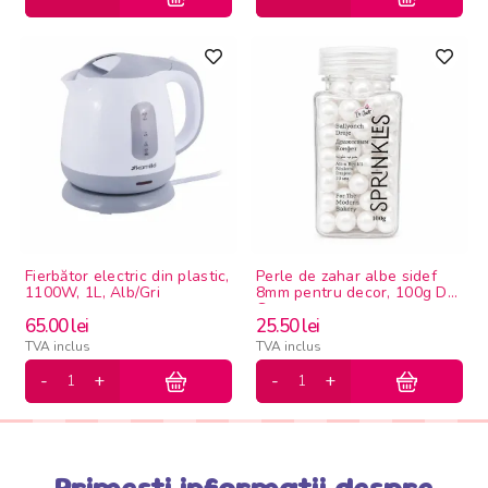
Fierbător electric din plastic,
Perle de zahar albe sidef
1100W, 1L, Alb/Gri
8mm pentru decor, 100g Dr
Gusto
65.00
lei
25.50
lei
TVA inclus
TVA inclus
Primesti informatii despre