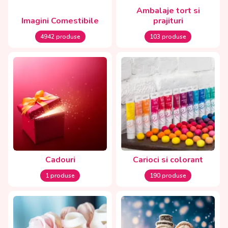
Ambalaje tort si
Imagini Comestibile
prajituri
4942 produse
103 produse
Cadouri
Carioci si colorant
1 produse
190 produse