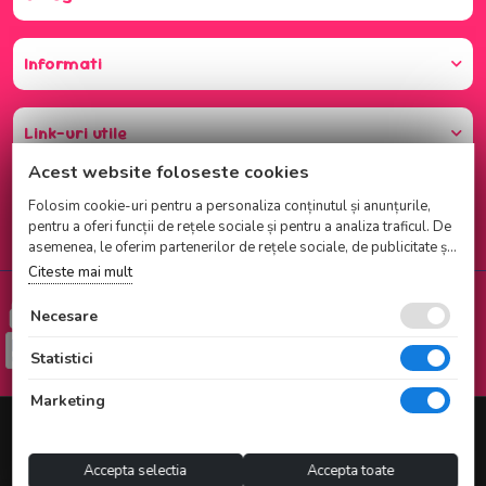
Informati
Link-uri utile
Acest website foloseste cookies
Folosim cookie-uri pentru a personaliza conținutul și anunțurile,
pentru a oferi funcții de rețele sociale și pentru a analiza traficul. De
asemenea, le oferim partenerilor de rețele sociale, de publicitate și
de analize informații cu privire la modul în care folosiți site-ul
Citeste mai mult
nostru. Aceștia le pot combina cu alte informații oferite de dvs. sau
Cumparati cu incredere
culese în urma folosirii serviciilor lor.
Necesare
Checkout securizat de Netopia
Statistici
Marketing
© 2025 NATI CAKE SRL |
Magazin online realizat de Webname
Accepta selectia
Accepta toate