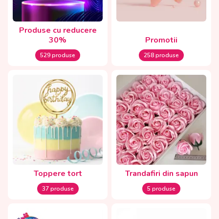
Produse cu reducere
30%
Promotii
529 produse
258 produse
Toppere tort
Trandafiri din sapun
37 produse
5 produse