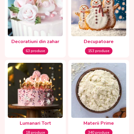
Decoratiuni din zahar
Decupatoare
63 produse
153 produse
Lumanari Tort
Materii Prime
18 produse
340 produse