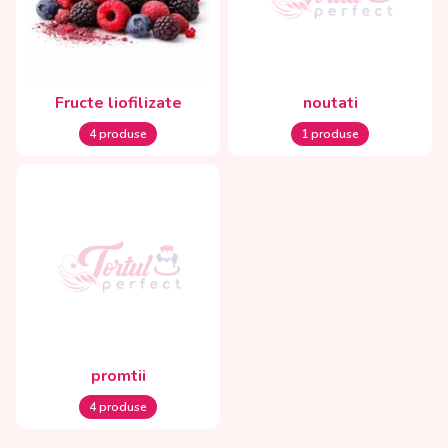
Fructe liofilizate
noutati
4 produse
1 produse
promtii
4 produse