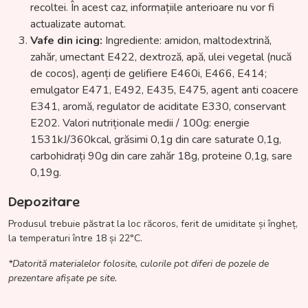
recoltei. În acest caz, informațiile anterioare nu vor fi
actualizate automat.
Vafe din icing:
Ingrediente: amidon, maltodextrină,
zahăr, umectant E422, dextroză, apă, ulei vegetal (nucă
de cocos), agenți de gelifiere E460i, E466, E414;
emulgator E471, E492, E435, E475, agent anti coacere
E341, aromă, regulator de aciditate E330, conservant
E202. Valori nutriționale medii / 100g: energie
1531kJ/360kcal, grăsimi 0,1g din care saturate 0,1g,
carbohidrați 90g din care zahăr 18g, proteine 0,1g, sare
0,19g.
Depozitare
Produsul trebuie păstrat la loc răcoros, ferit de umiditate și îngheț,
la temperaturi între 18 și 22°C.
*Datorită materialelor folosite, culorile pot diferi de pozele de
prezentare afișate pe site.