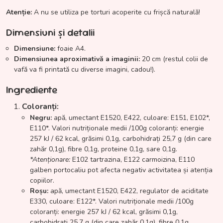
Atenție:
A nu se utiliza pe torturi acoperite cu frișcă naturală!
Dimensiuni și detalii
Dimensiune:
foaie A4.
Dimensiunea aproximativă a imaginii:
20 cm (restul colii de
vafă va fi printată cu diverse imagini, cadou!).
Ingrediente
Coloranți:
Negru:
apă, umectant E1520, E422, culoare: E151, E102*,
E110*. Valori nutriționale medii /100g coloranți: energie
257 kJ / 62 kcal, grăsimi 0,1g, carbohidrați 25,7 g (din care
zahăr 0,1g), fibre 0,1g, proteine 0,1g, sare 0,1g.
*Atenționare:
E102 tartrazina, E122 carmoizina, E110
galben portocaliu pot afecta negativ activitatea și atenția
copiilor.
Roșu:
apă, umectant E1520, E422, regulator de aciditate
E330, culoare: E122*. Valori nutriționale medii /100g
coloranți: energie 257 kJ / 62 kcal, grăsimi 0,1g,
carbohidrați 25,7 g (din care zahăr 0,1g), fibre 0,1g,