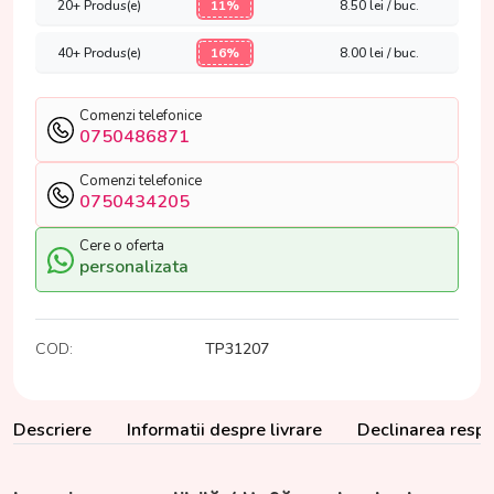
20+ Produs(e)
11%
8.50
lei / buc.
40+ Produs(e)
16%
8.00
lei / buc.
Comenzi telefonice
0750486871
Comenzi telefonice
0750434205
Cere o oferta
personalizata
COD:
TP31207
Descriere
Informatii despre livrare
Declinarea respon