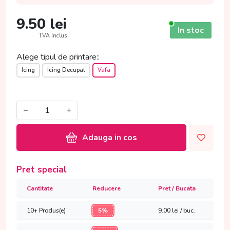
9.50
lei
In stoc
TVA Inclus
Alege tipul de printare::
Icing
Icing Decupat
Vafa
−
+
Adauga in cos
Pret special
Cantitate
Reducere
Pret / Bucata
10+ Produs(e)
5%
9.00
lei / buc.