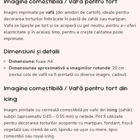
Imagine comestibilă / Vafă pentru tort
Imagini imprimate pe
vafă
(din amidon de cartofi), ideale pentru
decorarea torturilor îmbrăcate în pastă de zahăr sau marțipan.
Vafa se lipește pe tort și se acoperă cu gel neutru, pentru a-i oferi
elasticitate și în același timp, pentru a crește calitatea pozei
imprimate.
Dimensiuni și detalii
Dimensiune:
foaie A4.
Dimensiunea aproximativă a imaginilor rotunde:
20 cm
(restul colii de vafă va fi printată cu diverse imagini, cadou!).
Imagine comestibilă / Vafă pentru tort din
icing
Imagini printate cu cerneală comestibilă pe vafe din
icing
(zahăr)
subțiri (aproximativ 0.45 – 0.55 mm) și netede. Pot fi utilizate
pentru decorarea torturilor acoperite cu marțipan, fondant, frișcă
vegetală sau cremă de unt, lipindu-se ușor cu miere, lipici
comestibil sau royal icing.