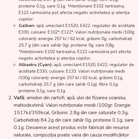
proteine 0,1g, sare 0,1g.
*Atenționare:
E102 tartrazina,
E122 carmoizina pot afecta negativ activitatea și atenția
copiilor.
Galben:
apă, umectant E1520, E422, regulator de aciditate
E330, culoare: E102*, E122*. Valori nutriționale medii /100g
coloranți: energie 257 kJ / 62 kcal, grăsimi 0g, carbohidrați
25,7 g (din care zahăr 0g), proteine 0g, sare 0,8g.
*Atenționare:
E102 tartrazina, E122 carmoizina pot afecta
negativ activitatea și atenția copiilor.
Albastru (Cyan):
apă, umectant E1520, E422, regulator de
aciditate E330, culoare: E133. Valori nutriționale medii
/100g coloranți: energie 257 kJ / 62 kcal, grăsimi 0,1g,
carbohidrați 25,7 g (din care zahăr 0,1g), fibre 0,1g,
proteine 0,1g, sare 0,1g.
Vafă:
amidon din cartofi, apă, ulei de floarea soarelui,
maltodextrină. Valori nutriționale medii /100gr: Energie
1517kJ/359kcal, Grăsimi: 2.8g din care saturate 0.3g,
Carbohidrați 84.2g din care zahăr 0g, proteine 0.1g, sare
0.1g. Deoarece acest produs este fabricat din resurse
naturale, compoziția poate varia din cauza modificărilor