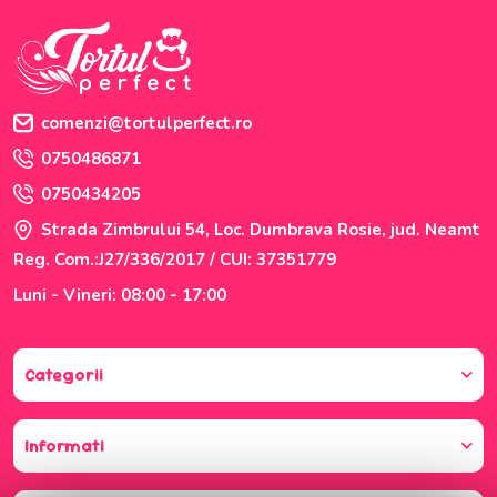
comenzi@tortulperfect.ro
0750486871
0750434205
Strada Zimbrului 54, Loc. Dumbrava Rosie, jud. Neamt
Reg. Com.:J27/336/2017 / CUI: 37351779
Luni - Vineri: 08:00 - 17:00
Categorii
Informati