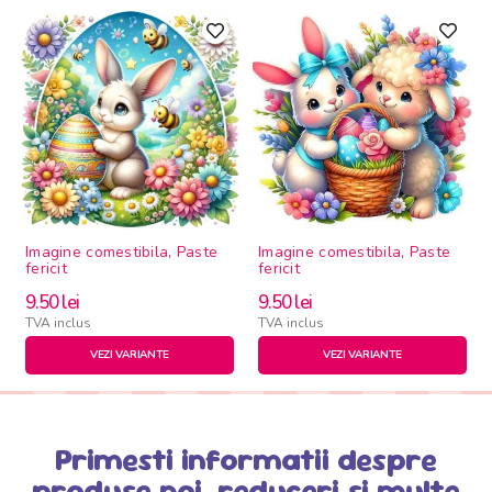
Imagine comestibila, Paste
Imagine comestibila, Paste
fericit
fericit
9.50
lei
9.50
lei
TVA inclus
TVA inclus
VEZI VARIANTE
VEZI VARIANTE
Primesti informatii despre
produse noi, reduceri si multe