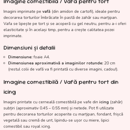
Imagine comestibilă / Vafă pentru tort
Imagini imprimate pe
vafă
(din amidon de cartofi), ideale pentru
decorarea torturilor îmbrăcate în pastă de zahăr sau marțipan.
Vafa se lipește pe tort și se acoperă cu gel neutru, pentru a-i oferi
elasticitate și în același timp, pentru a crește calitatea pozei
imprimate.
Dimensiuni și detalii
Dimensiune:
foaie A4.
Dimensiunea aproximativă a imaginilor rotunde:
20 cm
(restul colii de vafă va fi printată cu diverse imagini, cadou!).
Imagine comestibilă / Vafă pentru tort din
icing
Imagini printate cu cerneală comestibilă pe vafe din
icing
(zahăr)
subțiri (aproximativ 0.45 – 0.55 mm) și netede. Pot fi utilizate
pentru decorarea torturilor acoperite cu marțipan, fondant, frișcă
vegetală sau cremă de unt, lipindu-se ușor cu miere, lipici
comestibil sau royal icing.