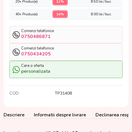
20+ Produs(e)
11%
8.50
lei / buc.
40+ Produs(e)
16%
8.00
lei / buc.
Comenzi telefonice
0750486871
Comenzi telefonice
0750434205
Cere o oferta
personalizata
COD:
TP31408
Descriere
Informatii despre livrare
Declinarea respon