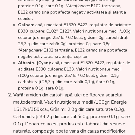
proteine 0,1g, sare 0,1g.
*Atenționare:
E102 tartrazina,
E122 carmoizina pot afecta negativ activitatea și atenția
copiilor.
Galben:
apă, umectant E1520, E422, regulator de aciditate
E330, culoare: E102*, E122*. Valori nutriționale medii /100g
coloranți: energie 257 kJ / 62 kcal, grăsimi 0g, carbohidrați
25,7 g (din care zahăr 0g), proteine 0g, sare 0,8g.
*Atenționare:
E102 tartrazina, E122 carmoizina pot afecta
negativ activitatea și atenția copiilor.
Albastru (Cyan):
apă, umectant E1520, E422, regulator de
aciditate E330, culoare: E133. Valori nutriționale medii
/100g coloranți: energie 257 kJ / 62 kcal, grăsimi 0,1g,
carbohidrați 25,7 g (din care zahăr 0,1g), fibre 0,1g,
proteine 0,1g, sare 0,1g.
Vafă:
amidon din cartofi, apă, ulei de floarea soarelui,
maltodextrină. Valori nutriționale medii /100gr: Energie
1517kJ/359kcal, Grăsimi: 2.8g din care saturate 0.3g,
Carbohidrați 84.2g din care zahăr 0g, proteine 0.1g, sare
0.1g. Deoarece acest produs este fabricat din resurse
naturale, compoziția poate varia din cauza modificărilor