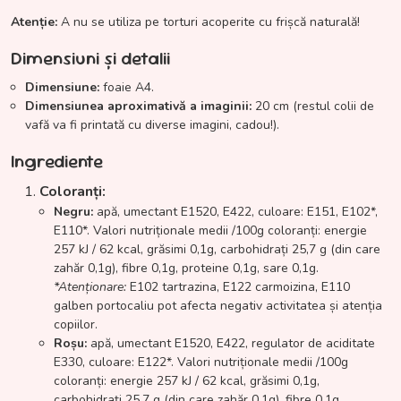
Atenție:
A nu se utiliza pe torturi acoperite cu frișcă naturală!
Dimensiuni și detalii
Dimensiune:
foaie A4.
Dimensiunea aproximativă a imaginii:
20 cm (restul colii de
vafă va fi printată cu diverse imagini, cadou!).
Ingrediente
Coloranți:
Negru:
apă, umectant E1520, E422, culoare: E151, E102*,
E110*. Valori nutriționale medii /100g coloranți: energie
257 kJ / 62 kcal, grăsimi 0,1g, carbohidrați 25,7 g (din care
zahăr 0,1g), fibre 0,1g, proteine 0,1g, sare 0,1g.
*Atenționare:
E102 tartrazina, E122 carmoizina, E110
galben portocaliu pot afecta negativ activitatea și atenția
copiilor.
Roșu:
apă, umectant E1520, E422, regulator de aciditate
E330, culoare: E122*. Valori nutriționale medii /100g
coloranți: energie 257 kJ / 62 kcal, grăsimi 0,1g,
carbohidrați 25,7 g (din care zahăr 0,1g), fibre 0,1g,