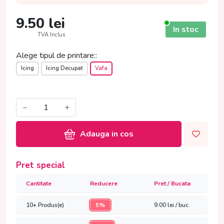
9.50
lei
In stoc
TVA Inclus
Alege tipul de printare::
Icing
Icing Decupat
Vafa
−
+
Adauga in cos
Pret special
Cantitate
Reducere
Pret / Bucata
10+ Produs(e)
5%
9.00
lei / buc.