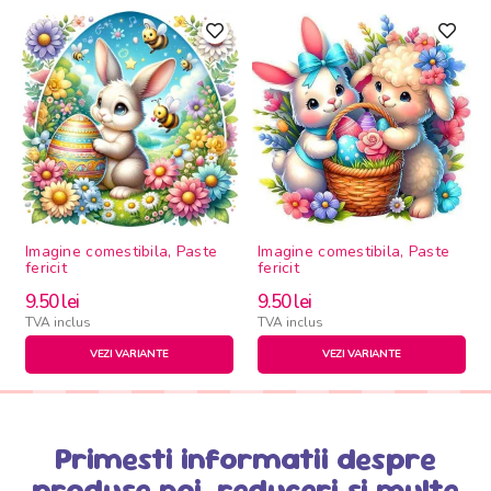
Imagine comestibila, Paste
Imagine comestibila, Paste
fericit
fericit
9.50
lei
9.50
lei
TVA inclus
TVA inclus
VEZI VARIANTE
VEZI VARIANTE
Primesti informatii despre
produse noi, reduceri si multe