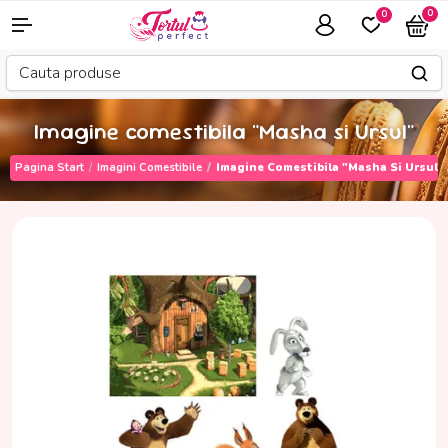
0
0
Imagine comestibila "Masha si Ursul"
Pagina Start
Imagini Comestibile
Imagine Comestibila "Masha Si Ursul"