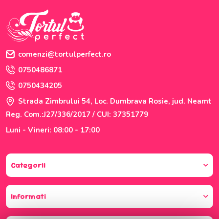
comenzi@tortulperfect.ro
0750486871
0750434205
Strada Zimbrului 54, Loc. Dumbrava Rosie, jud. Neamt
Reg. Com.:J27/336/2017 / CUI: 37351779
Luni - Vineri: 08:00 - 17:00
Categorii
Informati