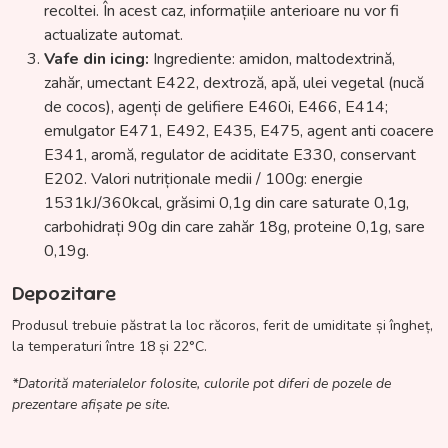
recoltei. În acest caz, informațiile anterioare nu vor fi
actualizate automat.
Vafe din icing:
Ingrediente: amidon, maltodextrină,
zahăr, umectant E422, dextroză, apă, ulei vegetal (nucă
de cocos), agenți de gelifiere E460i, E466, E414;
emulgator E471, E492, E435, E475, agent anti coacere
E341, aromă, regulator de aciditate E330, conservant
E202. Valori nutriționale medii / 100g: energie
1531kJ/360kcal, grăsimi 0,1g din care saturate 0,1g,
carbohidrați 90g din care zahăr 18g, proteine 0,1g, sare
0,19g.
Depozitare
Produsul trebuie păstrat la loc răcoros, ferit de umiditate și îngheț,
la temperaturi între 18 și 22°C.
*Datorită materialelor folosite, culorile pot diferi de pozele de
prezentare afișate pe site.