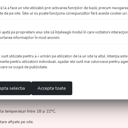
. Valori nutriționale medii /100g coloranți: energie 257 kJ / 62 kcal, gr
 la a face un site utilizabil prin activarea funcţiilor de bază, precum navigarea
carmoizina, E110 galben portocaliu pot afecta negativ activitatea și at
te de pe site. Site-ul nu poate funcţiona corespunzător fără aceste cookie-uri.
, culoare: E122*. Valori nutriționale medii /100g coloranți: energie 257 
tartrazina, E122 carmoizina pot afecta negativ activitatea și atenția co
30, culoare: E102*, E122*. Valori nutriționale medii /100g coloranți: en
îi ajută pe proprietarii unui site să înţeleagă modul în care vizitatorii interacţi
na, E122 carmoizina pot afecta negativ activitatea și atenția copiilor.
aportarea informaţiilor în mod anonim.
ditate E330, culoare: E133. Valori nutriționale medii /100g coloranți: e
altodextrină. Valori nutriționale medii /100gr: Energie 1517kJ/359k
nt utilizate pentru a-i urmări pe utilizatori de la un site la altul. Intenţia este
nante pentru utilizatorii individuali, aşadar ele sunt mai valoroase pentru agen
 produs este fabricat din resurse naturale, compoziția poate varia 
e care se ocupă de publicitate.
r, umectant E422, dextroză, apă, ulei vegetal (nucă de cocos), a
e aciditate E330, conservant E202. Valori nutriționale medii / 1
pta selectia
Accepta toate
 sare 0,19g.
 la temperaturi între 18 și 22°C.
tare afișate pe site.