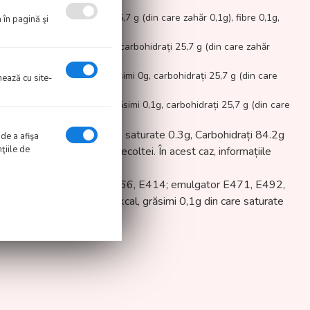
ăsimi 0,1g, carbohidrați 25,7 g (din care zahăr 0,1g), fibre 0,1g,
 în pagină şi
enția copiilor.
kJ / 62 kcal, grăsimi 0,1g, carbohidrați 25,7 g (din care zahăr
piilor.
ergie 257 kJ / 62 kcal, grăsimi 0g, carbohidrați 25,7 g (din care
onează cu site-
nergie 257 kJ / 62 kcal, grăsimi 0,1g, carbohidrați 25,7 g (din care
cal, Grăsimi: 2.8g din care saturate 0.3g, Carbohidrați 84.2g
 de a afişa
ţiile de
din cauza modificărilor recoltei. În acest caz, informațiile
genți de gelifiere E460i, E466, E414; emulgator E471, E492,
00g: energie 1531kJ/360kcal, grăsimi 0,1g din care saturate