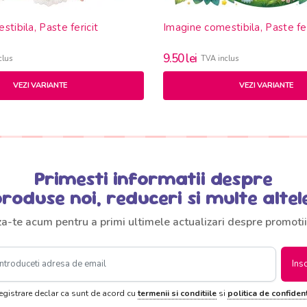
tibila, Paste fericit
Imagine comestibila, Paste fer
9.50
lei
clus
TVA inclus
VEZI VARIANTE
VEZI VARIANTE
Primesti informatii despre
roduse noi, reduceri si multe altel
za-te acum pentru a primi ultimele actualizari despre promotii
Ins
registrare declar ca sunt de acord cu
termenii si conditiile
si
politica de confident