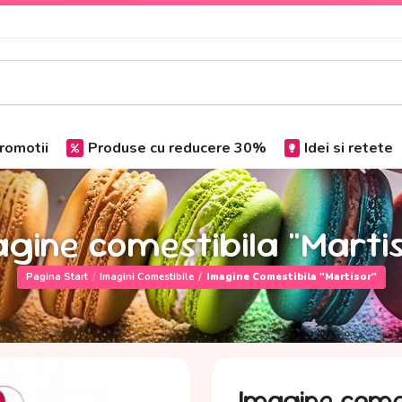
romotii
Produse cu reducere 30%
Idei si retete
gine comestibila "Marti
Pagina Start
Imagini Comestibile
Imagine Comestibila "Martisor"
Imagine comes