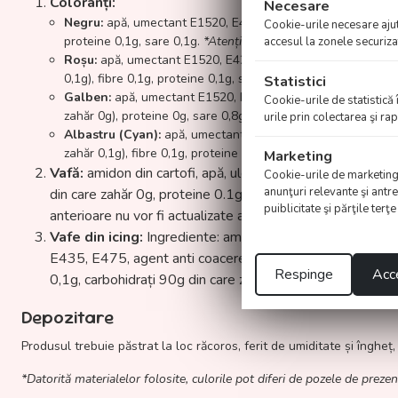
Coloranți:
Necesare
Negru:
apă, umectant E1520, E422, culoare: E151, E102*, E110*
Cookie-urile necesare ajută
proteine 0,1g, sare 0,1g.
*Atenționare:
E102 tartrazina, E122 
accesul la zonele securiza
Roșu:
apă, umectant E1520, E422, regulator de aciditate E330
0,1g), fibre 0,1g, proteine 0,1g, sare 0,1g.
*Atenționare:
E102 
Statistici
Galben:
apă, umectant E1520, E422, regulator de aciditate E3
Cookie-urile de statistică 
zahăr 0g), proteine 0g, sare 0,8g.
*Atenționare:
E102 tartrazi
urile prin colectarea şi r
Albastru (Cyan):
apă, umectant E1520, E422, regulator de aci
zahăr 0,1g), fibre 0,1g, proteine 0,1g, sare 0,1g.
Marketing
Vafă:
amidon din cartofi, apă, ulei de floarea soarelui, m
Cookie-urile de marketing su
anunţuri relevante şi antre
din care zahăr 0g, proteine 0.1g, sare 0.1g. Deoarece acest
puiblicitate şi părţile terţ
anterioare nu vor fi actualizate automat.
Vafe din icing:
Ingrediente: amidon, maltodextrină, zahă
E435, E475, agent anti coacere E341, aromă, regulator d
Respinge
Acce
0,1g, carbohidrați 90g din care zahăr 18g, proteine 0,1g,
Depozitare
Produsul trebuie păstrat la loc răcoros, ferit de umiditate și îngheț,
*Datorită materialelor folosite, culorile pot diferi de pozele de prezen