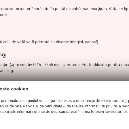
orarea torturilor îmbrăcate în pastă de zahăr sau marțipan. Vafa se lipe
mate.
 colii de vafă va fi printată cu diverse imagini, cadou!).
ing
ubțiri (aproximativ 0.45 – 0.55 mm) și netede. Pot fi utilizate pentru dec
l icing.
este cookies
ersonaliza conținutul și anunțurile, pentru a oferi funcții de rețele sociale și 
lor de rețele sociale, de publicitate și de analize informații cu privire la modu
fă va fi printată cu diverse imagini, cadou!).
a cu alte informații oferite de dvs. sau culese în urma folosirii serviciilor lor.