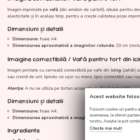
Imagini imprimate pe
vafă
(din amidon de cartofi), ideale pentru dec
elasticitate și în același timp, pentru a crește calitatea pozei impri
Dimensiuni și detalii
Dimensiune:
foaie A4.
Dimensiunea aproximativă a imaginilor rotunde:
20 cm (restul
Imagine comestibilă / Vafă pentru tort din ic
Imagini printate cu cerneală comestibilă pe vafe din
icing
(zahăr) s
sau cremă de unt, lipindu-se ușor cu miere, lipici comestibil sau roya
Atenție:
A nu se utiliza pe torturi acoperite cu frișcă naturală!
Acest website folos
Dimensiuni și detalii
Folosim cookie-uri pentru a p
Dimensiune:
foaie A4.
asemenea, le oferim parteneri
Dimensiunea aproximativă a imaginii:
20 cm (restul colii de va
nostru. Aceștia le pot combin
Citeste mai mult
Ingrediente