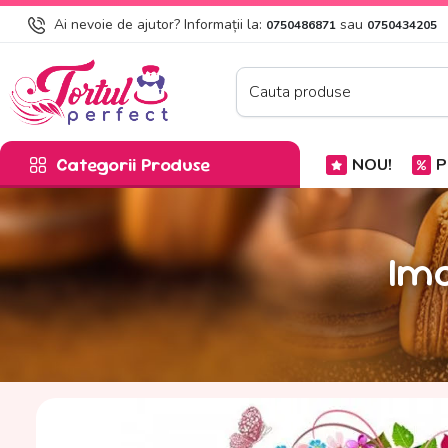
Ai nevoie de ajutor? Informații la:
sau
0750486871
0750434205
Categorii Produse
NOU!
P
Ima