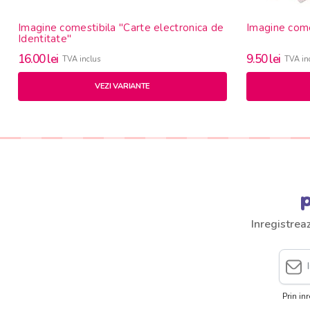
Imagine comestibila "Carte electronica de
Imagine comes
Identitate"
16.00
lei
9.50
lei
TVA inclus
TVA in
VEZI VARIANTE
p
Inregistrea
Prin in