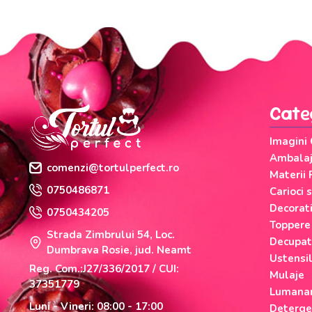
Cate
Imagini
Ambalaje
comenzi@tortulperfect.ro
Materii 
0750486871
Carioci 
Decorati
0750434205
Toppere
Strada Zimbrului 54, Loc.
Decupat
Dumbrava Rosie, jud. Neamt
Ustensi
Reg. Com.:J27/336/2017 / CUI:
Mulaje
37351779
Lumanar
Luni - Vineri: 08:00 - 17:00
Deterge