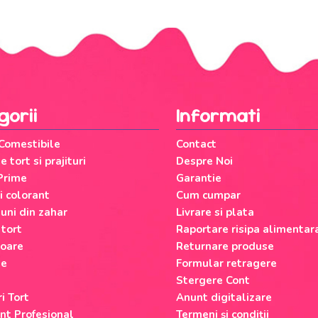
gorii
Informati
 Comestibile
Contact
 tort si prajituri
Despre Noi
Prime
Garantie
si colorant
Cum cumpar
uni din zahar
Livrare si plata
 tort
Raportare risipa alimentar
oare
Returnare produse
le
Formular retragere
Stergere Cont
i Tort
Anunt digitalizare
nt Profesional
Termeni și condiții