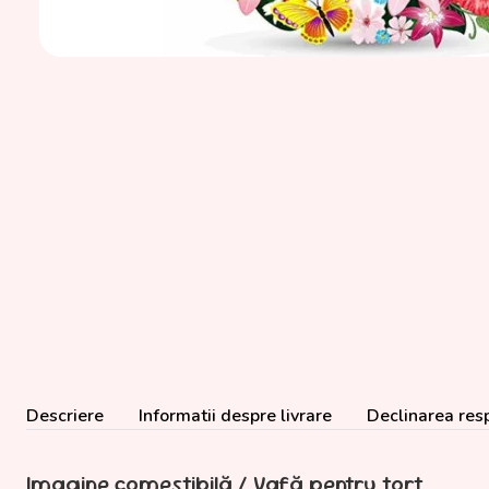
Descriere
Informatii despre livrare
Declinarea resp
Imagine comestibilă / Vafă pentru tort