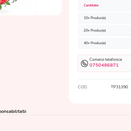
Cantitate
10+ Produs(e)
20+ Produs(e)
40+ Produs(e)
Comenzi telefonice
0750486871
COD:
TP31390
onsabilitatii