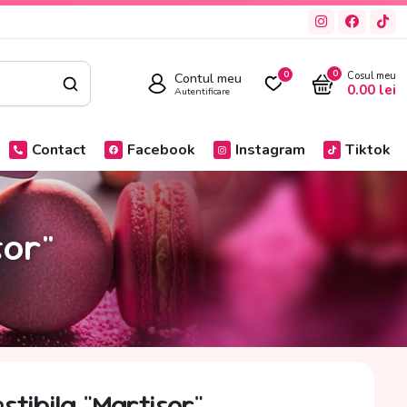
0
Contul meu
0
Cosul meu
0.00
lei
Autentificare
Contact
Facebook
Instagram
Tiktok
sor"
tibila "Martisor"