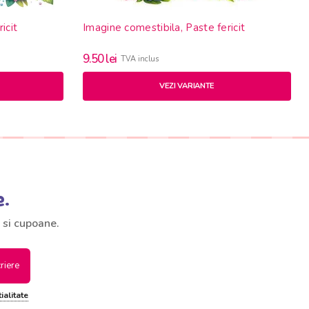
icit
Imagine comestibila, Paste fericit
9.50
lei
TVA inclus
VEZI VARIANTE
e.
 si cupoane.
criere
ialitate