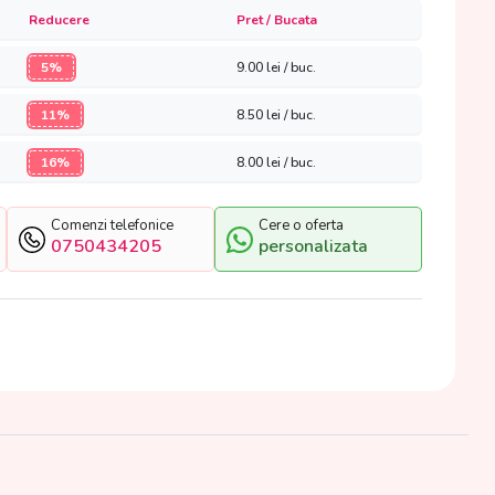
Reducere
Pret / Bucata
5%
9.00
lei / buc.
11%
8.50
lei / buc.
16%
8.00
lei / buc.
Comenzi telefonice
Cere o oferta
0750434205
personalizata