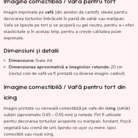
Imagine comestibilă / Vafă pentru tort
Imagini imprimate pe
vafă
(din amidon de cartofi), ideale pentru
decorarea torturilor îmbrăcate în pastă de zahăr sau marțipan.
Vafa se lipește pe tort și se acoperă cu gel neutru, pentru a-i oferi
elasticitate și în același timp, pentru a crește calitatea pozei
imprimate.
Dimensiuni și detalii
Dimensiune:
foaie A4.
Dimensiunea aproximativă a imaginilor rotunde:
20 cm
(restul colii de vafă va fi printată cu diverse imagini, cadou!).
Imagine comestibilă / Vafă pentru tort din
icing
Imagini printate cu cerneală comestibilă pe vafe din
icing
(zahăr)
subțiri (aproximativ 0.45 – 0.55 mm) și netede. Pot fi utilizate
pentru decorarea torturilor acoperite cu marțipan, fondant, frișcă
vegetală sau cremă de unt, lipindu-se ușor cu miere, lipici
comestibil sau royal icing.