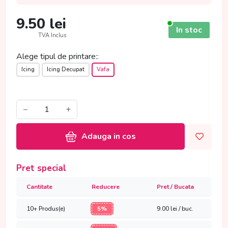
9.50
lei
In stoc
TVA Inclus
Alege tipul de printare::
Icing
Icing Decupat
Vafa
−
+
Adauga in cos
Pret special
Cantitate
Reducere
Pret / Bucata
10+ Produs(e)
5%
9.00
lei / buc.