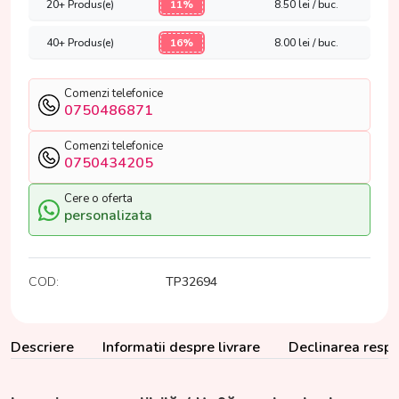
20+ Produs(e)
11%
8.50
lei / buc.
40+ Produs(e)
16%
8.00
lei / buc.
Comenzi telefonice
0750486871
Comenzi telefonice
0750434205
Cere o oferta
personalizata
COD:
TP32694
Descriere
Informatii despre livrare
Declinarea respon