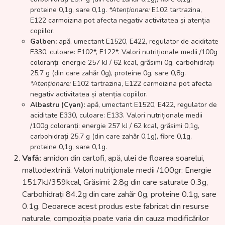
proteine 0,1g, sare 0,1g.
*Atenționare:
E102 tartrazina,
E122 carmoizina pot afecta negativ activitatea și atenția
copiilor.
Galben:
apă, umectant E1520, E422, regulator de aciditate
E330, culoare: E102*, E122*. Valori nutriționale medii /100g
coloranți: energie 257 kJ / 62 kcal, grăsimi 0g, carbohidrați
25,7 g (din care zahăr 0g), proteine 0g, sare 0,8g.
*Atenționare:
E102 tartrazina, E122 carmoizina pot afecta
negativ activitatea și atenția copiilor.
Albastru (Cyan):
apă, umectant E1520, E422, regulator de
aciditate E330, culoare: E133. Valori nutriționale medii
/100g coloranți: energie 257 kJ / 62 kcal, grăsimi 0,1g,
carbohidrați 25,7 g (din care zahăr 0,1g), fibre 0,1g,
proteine 0,1g, sare 0,1g.
Vafă:
amidon din cartofi, apă, ulei de floarea soarelui,
maltodextrină. Valori nutriționale medii /100gr: Energie
1517kJ/359kcal, Grăsimi: 2.8g din care saturate 0.3g,
Carbohidrați 84.2g din care zahăr 0g, proteine 0.1g, sare
0.1g. Deoarece acest produs este fabricat din resurse
naturale, compoziția poate varia din cauza modificărilor