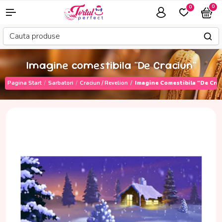
0
0
Imagine comestibila "De Craciun"
Pagina Start
Sarbatori
Craciun / Revelion
Imagine Comestibila "De Cra