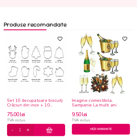
Produse recomandate
Set 10 decupatoare biscuiți
Imagine comestibila,
Crăciun din inox + 10
Sampanie La multi ani
șabloane decor
75.00
lei
9.50
lei
TVA inclus
TVA inclus
VEZI VARIANTE