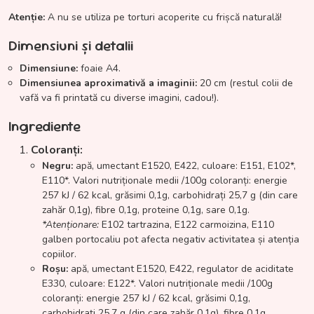
Atenție:
A nu se utiliza pe torturi acoperite cu frișcă naturală!
Dimensiuni și detalii
Dimensiune:
foaie A4.
Dimensiunea aproximativă a imaginii:
20 cm (restul colii de
vafă va fi printată cu diverse imagini, cadou!).
Ingrediente
Coloranți:
Negru:
apă, umectant E1520, E422, culoare: E151, E102*,
E110*. Valori nutriționale medii /100g coloranți: energie
257 kJ / 62 kcal, grăsimi 0,1g, carbohidrați 25,7 g (din care
zahăr 0,1g), fibre 0,1g, proteine 0,1g, sare 0,1g.
*Atenționare:
E102 tartrazina, E122 carmoizina, E110
galben portocaliu pot afecta negativ activitatea și atenția
copiilor.
Roșu:
apă, umectant E1520, E422, regulator de aciditate
E330, culoare: E122*. Valori nutriționale medii /100g
coloranți: energie 257 kJ / 62 kcal, grăsimi 0,1g,
carbohidrați 25,7 g (din care zahăr 0,1g), fibre 0,1g,