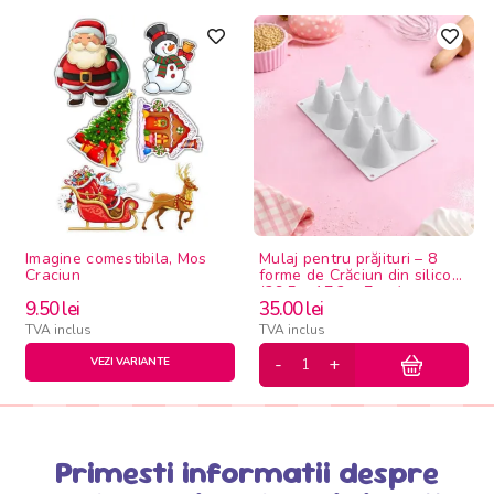
Imagine comestibila, Mos
Mulaj pentru prăjituri – 8
Craciun
forme de Crăciun din silicon
(29.5 × 17.2 × 7 cm)
9.50
lei
35.00
lei
TVA inclus
TVA inclus
VEZI VARIANTE
Primesti informatii despre