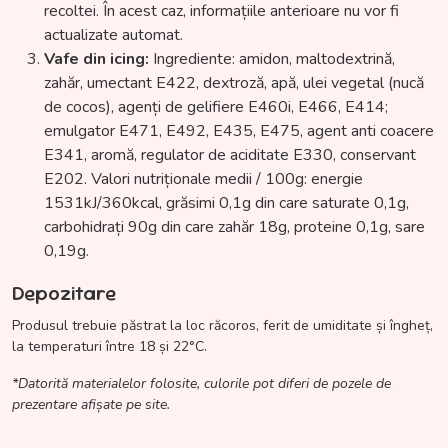
recoltei. În acest caz, informațiile anterioare nu vor fi
actualizate automat.
Vafe din icing:
Ingrediente: amidon, maltodextrină,
zahăr, umectant E422, dextroză, apă, ulei vegetal (nucă
de cocos), agenți de gelifiere E460i, E466, E414;
emulgator E471, E492, E435, E475, agent anti coacere
E341, aromă, regulator de aciditate E330, conservant
E202. Valori nutriționale medii / 100g: energie
1531kJ/360kcal, grăsimi 0,1g din care saturate 0,1g,
carbohidrați 90g din care zahăr 18g, proteine 0,1g, sare
0,19g.
Depozitare
Produsul trebuie păstrat la loc răcoros, ferit de umiditate și îngheț,
la temperaturi între 18 și 22°C.
*Datorită materialelor folosite, culorile pot diferi de pozele de
prezentare afișate pe site.