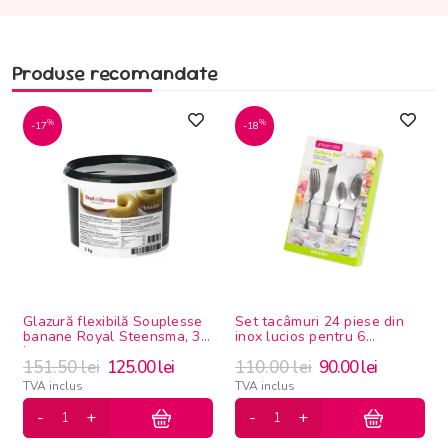
Produse recomandate
%
%
-17
-18
Glazură flexibilă Souplesse
Set tacâmuri 24 piese din
banane Royal Steensma, 3
inox lucios pentru 6
kg
persoane
151.50
lei
125.00
lei
110.00
lei
90.00
lei
TVA inclus
TVA inclus