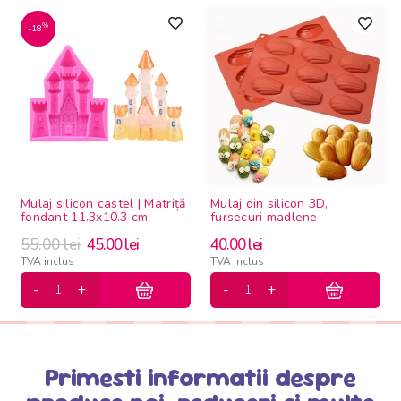
%
-18
Mulaj silicon castel | Matriță
Mulaj din silicon 3D,
fondant 11.3x10.3 cm
fursecuri madlene
55.00
lei
45.00
lei
40.00
lei
TVA inclus
TVA inclus
Primesti informatii despre