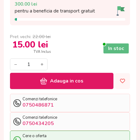
300.00
lei
pentru a beneficia de
transport gratuit
Pret vechi:
22.00
lei
15.00
lei
In stoc
TVA Inclus
−
+
Adauga in cos
Comenzi telefonice
0750486871
Comenzi telefonice
0750434205
Cere o oferta