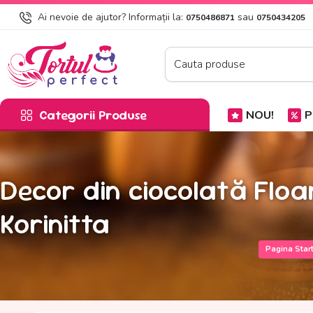
Ai nevoie de ajutor? Informații la:
sau
0750486871
0750434205
Categorii Produse
NOU!
P
Decor din ciocolată Floa
Korinitta
Pagina Star