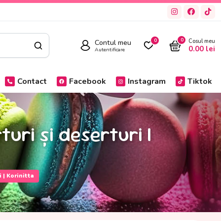
0
Contul meu
0
Cosul meu
0.00
lei
Autentificare
Contact
Facebook
Instagram
Tiktok
uri și deserturi |
 | Korinitta