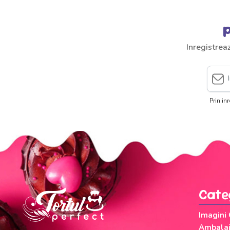
p
Inregistrea
Prin in
Cate
Imagini
Ambalaje