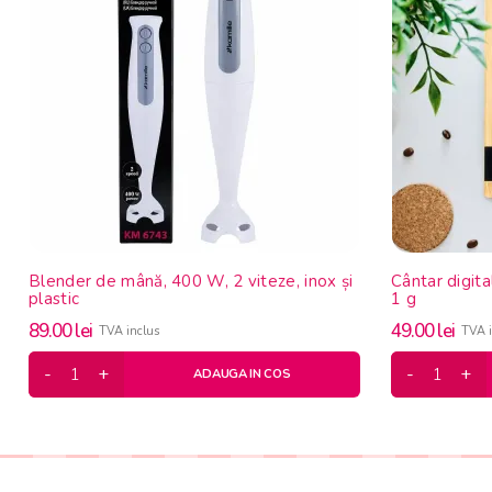
Blender de mână, 400 W, 2 viteze, inox și
Cântar digita
plastic
1 g
89.00
lei
49.00
lei
TVA inclus
TVA i
ADAUGA IN COS