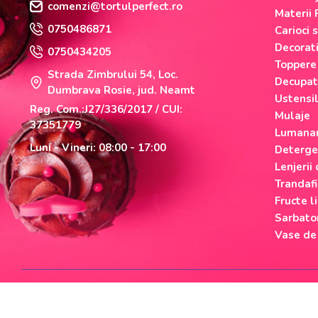
comenzi@tortulperfect.ro
Materii 
0750486871
Carioci 
Decorati
0750434205
Toppere
Strada Zimbrului 54, Loc.
Decupat
Dumbrava Rosie, jud. Neamt
Ustensi
Reg. Com.:J27/336/2017 / CUI:
Mulaje
37351779
Lumanar
Luni - Vineri: 08:00 - 17:00
Deterge
Lenjerii
Trandafi
Fructe li
Sarbato
Vase de
Cumparati cu incredere
Checkout securizat de Netopia