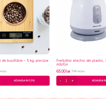
l de bucătărie – 5 kg, precizie
Fierbător electric din plastic
Alb/Gri
65.00
lei
nclus
TVA inclus
ADAUGA IN COS
ADAUGA I