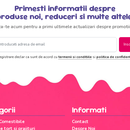
Primesti informatii despre
roduse noi, reduceri si multe altel
za-te acum pentru a primi ultimele actualizari despre promotii
Ins
registrare declar ca sunt de acord cu
termenii si conditiile
si
politica de confident
gorii
Informati
 Comestibile
Contact
 tort si prajituri
Despre Noi