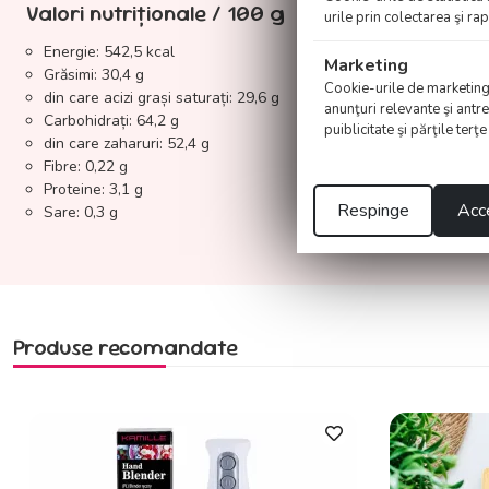
Valori nutriționale / 100 g
urile prin colectarea şi r
Energie: 542,5 kcal
Marketing
Grăsimi: 30,4 g
Cookie-urile de marketing su
din care acizi grași saturați: 29,6 g
anunţuri relevante şi antre
Carbohidrați: 64,2 g
puiblicitate şi părţile terţ
din care zaharuri: 52,4 g
Fibre: 0,22 g
Proteine: 3,1 g
Respinge
Acce
Sare: 0,3 g
Produse recomandate