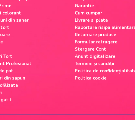
Prime
Garantie
si colorant
Cum cumpar
uni din zahar
Livrare si plata
 tort
Raportare risipa alimentar
oare
Returnare produse
le
Formular retragere
Stergere Cont
i Tort
Anunt digitalizare
nt Profesional
Termeni și condiții
 de pat
Politica de confidențialitat
ri din sapun
Politica cookie
ofilizate
ri
 gatit