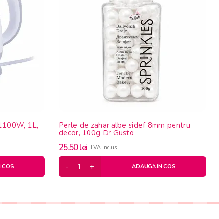
, 1100W, 1L,
Perle de zahar albe sidef 8mm pentru
decor, 100g Dr Gusto
25.50
lei
TVA inclus
N COS
ADAUGA IN COS