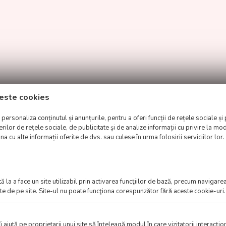
este cookies
ersonaliza conținutul și anunțurile, pentru a oferi funcții de rețele sociale și 
lor de rețele sociale, de publicitate și de analize informații cu privire la modu
a cu alte informații oferite de dvs. sau culese în urma folosirii serviciilor lor.
citină din soia, poliglicerol poliricinoleat), aromă (vanilină), coloranți: 
 la a face un site utilizabil prin activarea funcţiilor de bază, precum navigarea
te de pe site. Site-ul nu poate funcţiona corespunzător fără aceste cookie-uri.
îi ajută pe proprietarii unui site să înţeleagă modul în care vizitatorii interacţi