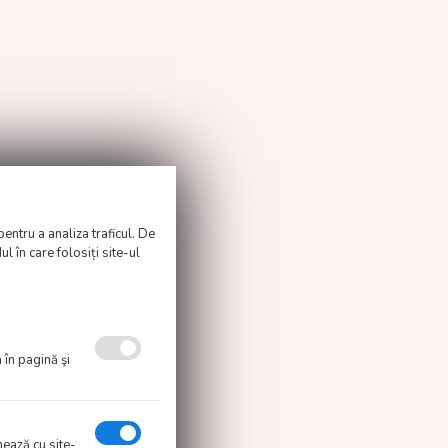
pentru a analiza traficul. De
l în care folosiți site-ul
E129, E124, E153, E170.
 în pagină şi
onează cu site-