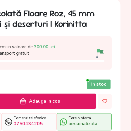
colată Floare Roz, 45 mm
 și deserturi | Korinitta
cos in valoare de
300.00
lei
ransport gratuit
In stoc
Adauga in cos
Comenzi telefonice
Cere o oferta
0750434205
personalizata