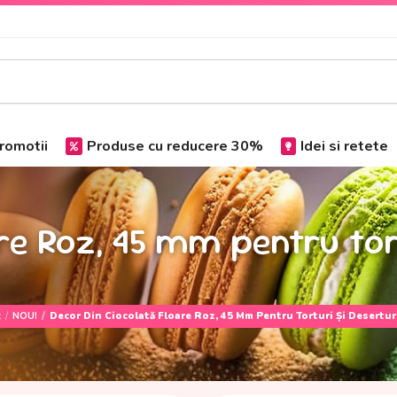
romotii
Produse cu reducere 30%
Idei si retete
re Roz, 45 mm pentru tort
t
NOU!
Decor Din Ciocolată Floare Roz, 45 Mm Pentru Torturi Și Deserturi