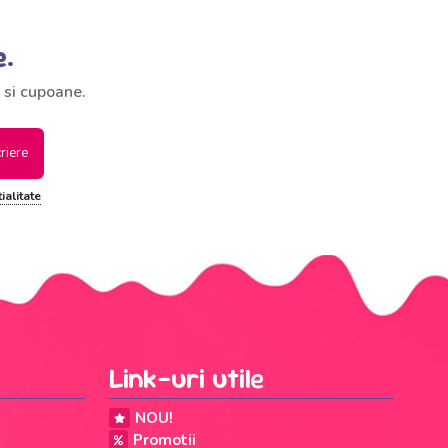
e.
 si cupoane.
criere
ialitate
Link-uri utile
NOU!
Promotii