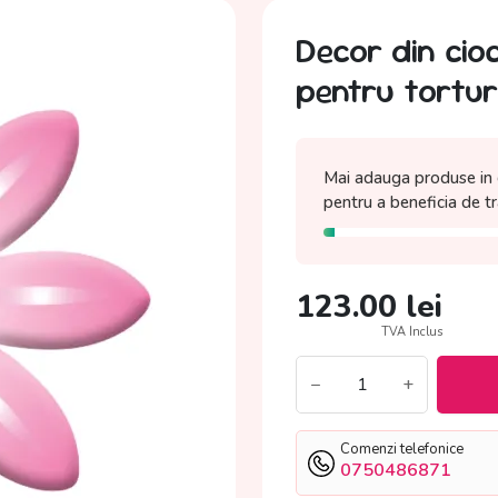
Decor din cio
pentru torturi
Mai adauga produse in 
pentru a beneficia de
t
123.00
lei
TVA Inclus
−
+
Comenzi telefonice
0750486871