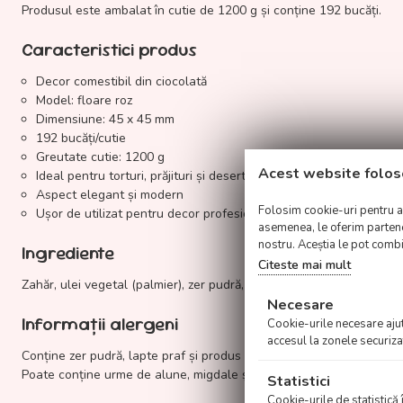
Produsul este ambalat în cutie de 1200 g și conține 192 bucăți.
Caracteristici produs
Decor comestibil din ciocolată
Model: floare roz
Dimensiune: 45 x 45 mm
192 bucăți/cutie
Greutate cutie: 1200 g
Acest website folos
Ideal pentru torturi, prăjituri și deserturi
Aspect elegant și modern
Folosim cookie-uri pentru a p
Ușor de utilizat pentru decor profesional
asemenea, le oferim parteneri
nostru. Aceștia le pot combin
Ingrediente
Citeste mai mult
Zahăr, ulei vegetal (palmier), zer pudră, lapte praf, emulsificator (le
Necesare
Informații alergeni
Cookie-urile necesare ajută
accesul la zonele securiza
Conține zer pudră, lapte praf și produs din soia.
Poate conține urme de alune, migdale și fistic.
Statistici
Cookie-urile de statistică 