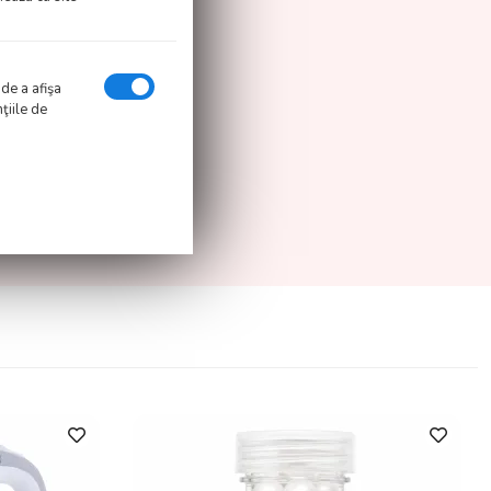
 de a afişa
ţiile de