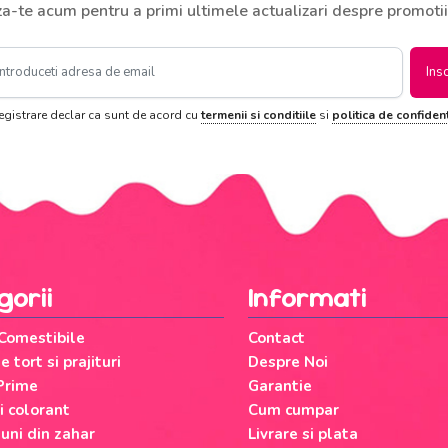
za-te acum pentru a primi ultimele actualizari despre promotii
Ins
registrare declar ca sunt de acord cu
termenii si conditiile
si
politica de confident
gorii
Informati
 Comestibile
Contact
 tort si prajituri
Despre Noi
Prime
Garantie
si colorant
Cum cumpar
uni din zahar
Livrare si plata