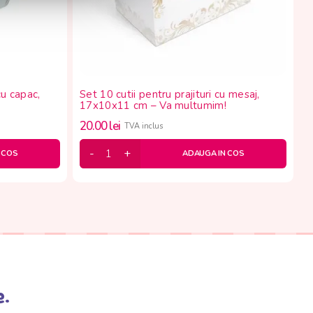
cu capac,
Set 10 cutii pentru prajituri cu mesaj,
17x10x11 cm – Va multumim!
20.00
lei
TVA inclus
 COS
ADAUGA IN COS
e.