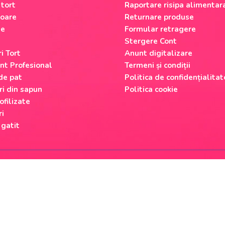
 tort
Raportare risipa alimentar
oare
Returnare produse
le
Formular retragere
Stergere Cont
i Tort
Anunt digitalizare
nt Profesional
Termeni și condiții
 de pat
Politica de confidențialitat
ri din sapun
Politica cookie
ofilizate
ri
 gatit