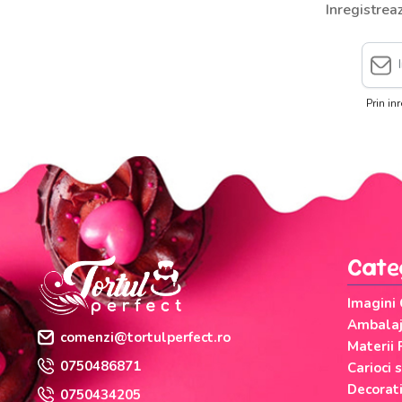
Inregistrea
Prin in
Cate
Imagini
Ambalaje
comenzi@tortulperfect.ro
Materii 
0750486871
Carioci 
Decorati
0750434205