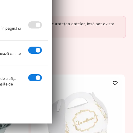
eforturi pentru a verifica acuratețea datelor, însă pot exista
 în pagină şi
informații.
onează cu site-
 de a afişa
ţiile de