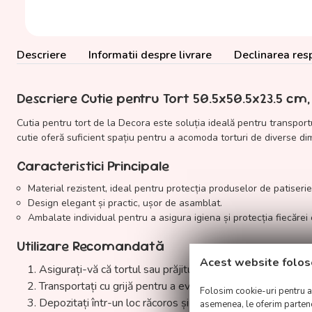
Descriere
Informatii despre livrare
Declinarea resp
Descriere Cutie pentru Tort 50.5x50.5x23.5 cm
Cutia pentru tort de la Decora este soluția ideală pentru transportu
cutie oferă suficient spațiu pentru a acomoda torturi de diverse di
Caracteristici Principale
Material rezistent, ideal pentru protecția produselor de patiserie
Design elegant și practic, ușor de asamblat.
Ambalate individual pentru a asigura igiena și protecția fiecărei c
Utilizare Recomandată
Acest website folos
Asigurați-vă că tortul sau prăjitura este bine fixat înainte 
Transportați cu grijă pentru a evita lovirea sau deteriorare
Folosim cookie-uri pentru a p
Depozitați într-un loc răcoros și uscat pentru a păstra pro
asemenea, le oferim parteneri