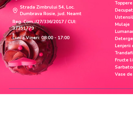
Toppere
Strada Zimbrului 54, Loc.
Decupat
Dumbrava Rosie, jud. Neamt
Ustensi
Reg. Com.:J27/336/2017 / CUI:
Mulaje
37351779
Lumanar
Luni - Vineri: 08:00 - 17:00
Deterge
Lenjerii
Trandafi
Fructe li
Sarbato
Vase de
Cumparati cu incredere
Checkout securizat de Netopia
© 2025 NATI CAKE SRL |
Magazin online realizat de Webname