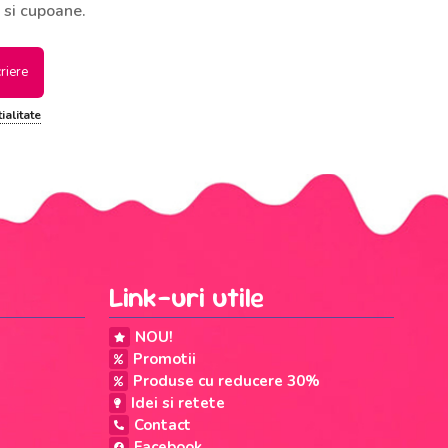
 si cupoane.
criere
ialitate
Link-uri utile
NOU!
Promotii
Produse cu reducere 30%
Idei si retete
Contact
Facebook