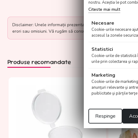
nostru. Aceștia le pot combin
Citeste mai mult
Necesare
Disclaimer: Unele informații prezentate pe această pagină au fost
Cookie-urile necesare ajută
erori sau omisiuni. Vă rugăm să consultați surse oficiale sau să ne
accesul la zonele securiza
Statistici
Cookie-urile de statistică 
Produse recomandate
urile prin colectarea şi r
Marketing
Cookie-urile de marketing su
anunţuri relevante şi antre
puiblicitate şi părţile terţ
Respinge
Acce