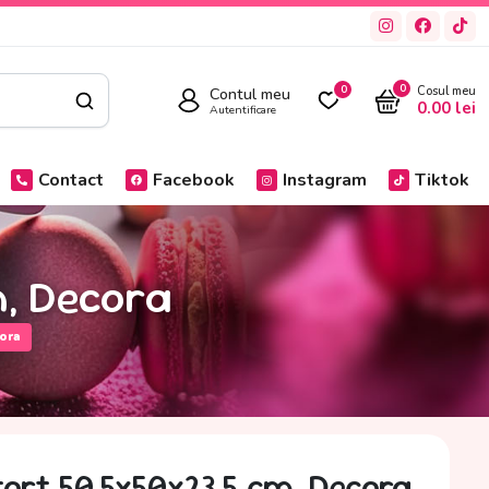
0
Contul meu
0
Cosul meu
0.00
lei
Autentificare
Contact
Facebook
Instagram
Tiktok
m, Decora
ora
tort 50.5x50x23.5 cm, Decora