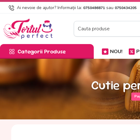
Ai nevoie de ajutor? Informații la:
sau
0750486871
0750434205
Categorii Produse
NOU!
P
Cutie pe
Pag