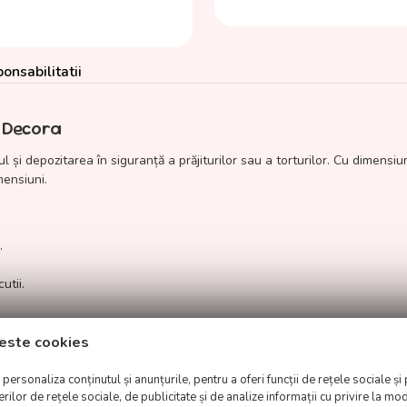
onsabilitatii
, Decora
l și depozitarea în siguranță a prăjiturilor sau a torturilor. Cu dimens
mensiuni.
.
utii.
este cookies
de a închide cutia.
a conținutului.
ersonaliza conținutul și anunțurile, pentru a oferi funcții de rețele sociale și 
spețimea prăjiturilor.
lor de rețele sociale, de publicitate și de analize informații cu privire la modu