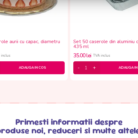
ole aurii cu capac, diametru
Set 50 caserole din aluminiu 
435 ml
35.00
lei
inclus
TVA inclus
ADAUGA IN COS
ADAUGA IN
Primesti informatii despre
roduse noi, reduceri si multe altel