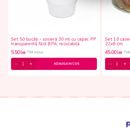
Set 50 bucăți - sosieră 30 ml cu capac PP
Set 10 caser
transparentă fără BPA, reciclabilă
22x8 cm
5.50
lei
45.00
lei
TVA inclus
TVA 
ADAUGA IN COS
p