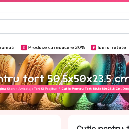
romotii
Produse cu reducere 30%
Idei si retete
ntru tort 50.5x50x23.5 c
ina Start
Ambalaje Tort Si Prajituri
Cutie Pentru Tort 50.5x50x23.5 Cm, Dec
Cutie pentru 