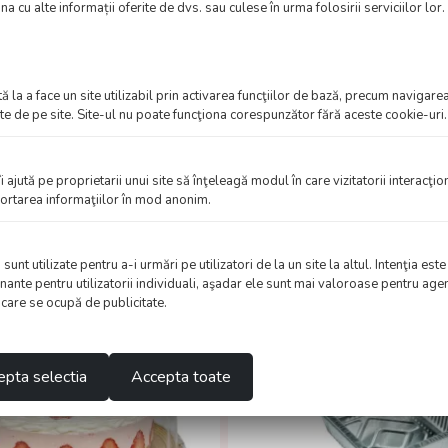
a cu alte informații oferite de dvs. sau culese în urma folosirii serviciilor lor.
 generate sau completate cu ajutorul inteligenței artificiale. Depunem 
 la a face un site utilizabil prin activarea funcţiilor de bază, precum navigarea
 contactați pentru clarificări înainte de a lua decizii bazate pe aceste 
te de pe site. Site-ul nu poate funcţiona corespunzător fără aceste cookie-uri.
îi ajută pe proprietarii unui site să înţeleagă modul în care vizitatorii interacţi
aportarea informaţiilor în mod anonim.
nt utilizate pentru a-i urmări pe utilizatori de la un site la altul. Intenţia este
nante pentru utilizatorii individuali, aşadar ele sunt mai valoroase pentru agen
e care se ocupă de publicitate.
pta selectia
Accepta toate