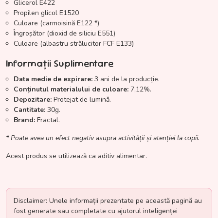
Glicerol E422
Propilen glicol E1520
Culoare (carmoisină E122 *)
Îngroșător (dioxid de siliciu E551)
Culoare (albastru strălucitor FCF E133)
Informații Suplimentare
Data medie de expirare:
3 ani de la producție.
Conținutul materialului de culoare:
7,12%.
Depozitare:
Protejat de lumină.
Cantitate:
30g.
Brand:
Fractal.
* Poate avea un efect negativ asupra activității și atenției la copii.
Acest produs se utilizează ca aditiv alimentar.
Disclaimer: Unele informații prezentate pe această pagină au
fost generate sau completate cu ajutorul inteligenței