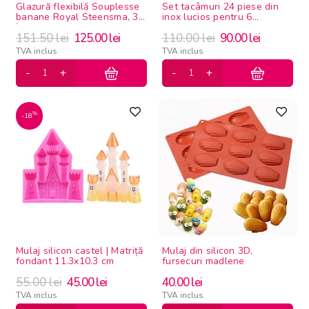
Glazură flexibilă Souplesse
Set tacâmuri 24 piese din
banane Royal Steensma, 3
inox lucios pentru 6
kg
persoane
151.50
lei
125.00
lei
110.00
lei
90.00
lei
TVA inclus
TVA inclus
%
-18
Mulaj silicon castel | Matriță
Mulaj din silicon 3D,
fondant 11.3x10.3 cm
fursecuri madlene
55.00
lei
45.00
lei
40.00
lei
TVA inclus
TVA inclus