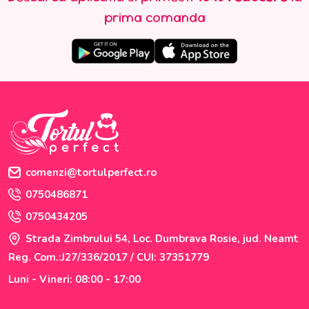
prima comanda
comenzi@tortulperfect.ro
0750486871
0750434205
Strada Zimbrului 54, Loc. Dumbrava Rosie, jud. Neamt
Reg. Com.:J27/336/2017 / CUI: 37351779
Luni - Vineri: 08:00 - 17:00