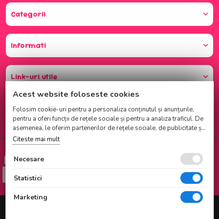
Categorii
Informati
Link-uri utile
Acest website foloseste cookies
Folosim cookie-uri pentru a personaliza conținutul și anunțurile,
pentru a oferi funcții de rețele sociale și pentru a analiza traficul. De
asemenea, le oferim partenerilor de rețele sociale, de publicitate și
de analize informații cu privire la modul în care folosiți site-ul
Citeste mai mult
nostru. Aceștia le pot combina cu alte informații oferite de dvs. sau
Cumparati cu incredere
culese în urma folosirii serviciilor lor.
Necesare
Checkout securizat de Netopia
Statistici
Marketing
© 2025 NATI CAKE SRL |
Magazin online realizat de Webname