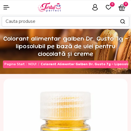
0
0
Colorant alimentar galben Dr. Gusto 7g –
liposolubil pe bază de ulei pentru
ciocolată și creme
Pagina Start
NOU!
Colorant Alimentar Galben Dr. Gusto 7g – Liposolub