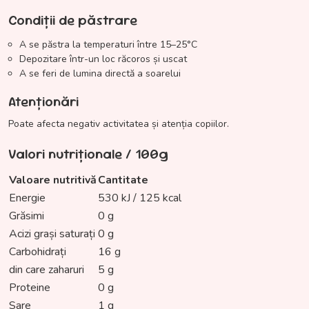
Condiții de păstrare
A se păstra la temperaturi între 15–25°C
Depozitare într-un loc răcoros și uscat
A se feri de lumina directă a soarelui
Atenționări
Poate afecta negativ activitatea și atenția copiilor.
Valori nutriționale / 100g
Valoare nutritivă
Cantitate
Energie
530 kJ / 125 kcal
Grăsimi
0 g
Acizi grași saturați
0 g
Carbohidrați
16 g
din care zaharuri
5 g
Proteine
0 g
Sare
1 g