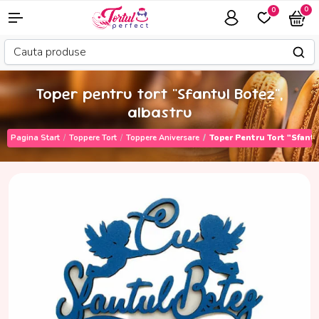
0
0
Toper pentru tort "Sfantul Botez",
albastru
Pagina Start
Toppere Tort
Toppere Aniversare
Toper Pentru Tort "Sfantu