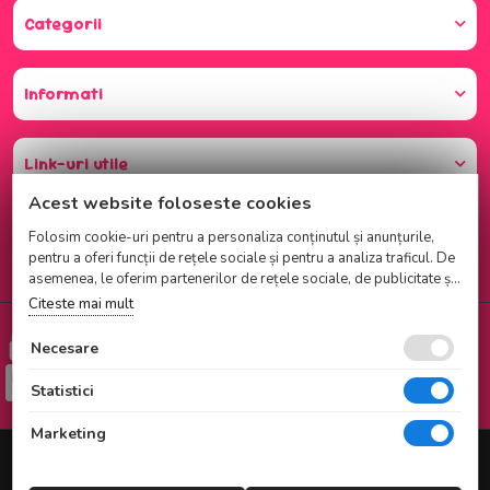
Categorii
Informati
Link-uri utile
Acest website foloseste cookies
Folosim cookie-uri pentru a personaliza conținutul și anunțurile,
pentru a oferi funcții de rețele sociale și pentru a analiza traficul. De
asemenea, le oferim partenerilor de rețele sociale, de publicitate și
de analize informații cu privire la modul în care folosiți site-ul
Citeste mai mult
nostru. Aceștia le pot combina cu alte informații oferite de dvs. sau
Cumparati cu incredere
culese în urma folosirii serviciilor lor.
Necesare
Checkout securizat de Netopia
Statistici
Marketing
© 2025 NATI CAKE SRL |
Magazin online realizat de Webname