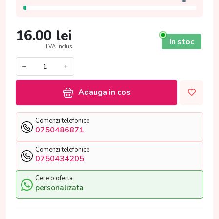
16.00
lei
In stoc
TVA Inclus
−
+
Adauga in cos
Comenzi telefonice
0750486871
Comenzi telefonice
0750434205
Cere o oferta
personalizata