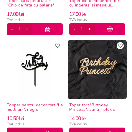
Toper auriu pentru tort
Toper din lemn pentru tort
"Chip de fata cu palarie"
cu ingerasi si mesajul
Sfantul Botez mov
17.00
lei
17.00
lei
TVA inclus
TVA inclus
Topper pentru decor tort "La
Toper tort "Birthday
multi ani", negru
Princess", auriu - plexic
10.50
lei
14.00
lei
TVA inclus
TVA inclus