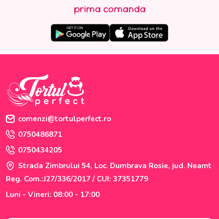
prima comanda
comenzi@tortulperfect.ro
0750486871
0750434205
Strada Zimbrului 54, Loc. Dumbrava Rosie, jud. Neamt
Reg. Com.:J27/336/2017 / CUI: 37351779
Luni - Vineri: 08:00 - 17:00