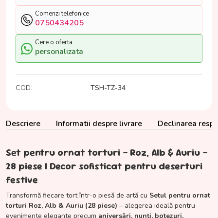
Comenzi telefonice
0750434205
Cere o oferta
personalizata
COD:
TSH-TZ-34
Descriere
Informatii despre livrare
Declinarea respon
Set pentru ornat torturi – Roz, Alb & Auriu –
28 piese | Decor sofisticat pentru deserturi
festive
Transformă fiecare tort într-o piesă de artă cu
Setul pentru ornat
torturi Roz, Alb & Auriu (28 piese)
– alegerea ideală pentru
evenimente elegante precum
aniversări, nunți, botezuri,