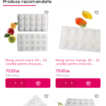
Produse recomandate
Mulaj silicon mere 3D – 15
Mulaj silicon mango 3D – 10
cavități pentru mousse,
cavități pentru mousse,
ciocolată și deserturi
înghețată și panna cotta
70.00
lei
79.00
lei
moderne
TVA inclus
TVA inclus