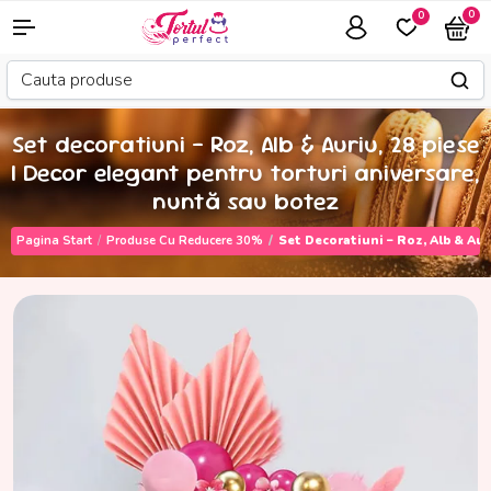
0
0
Set decoratiuni – Roz, Alb & Auriu, 28 piese
| Decor elegant pentru torturi aniversare,
nuntă sau botez
Pagina Start
Produse Cu Reducere 30%
Set Decoratiuni – Roz, Alb & Aur