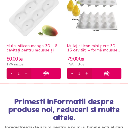
Mulaj silicon mango 3D – 6
Mulaj silicon mini pere 3D
cavități pentru mousse și
15 cavități – formă mousse
deserturi moderne
profesională
80.00
lei
79.00
lei
TVA inclus
TVA inclus
Primesti informatii despre
produse noi, reduceri si multe
altele.
Inregistreaza-te acum pentru a primi ultimele actualizari