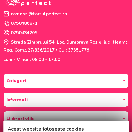
comenzi@tortulperfect.ro
0750486871
0750434205
Strada Zimbrului 54, Loc. Dumbrava Rosie, jud. Neamt
Reg. Com.:J27/336/2017 / CUI: 37351779
Luni - Vineri: 08:00 - 17:00
Categorii
Informati
Link-uri utile
Acest website foloseste cookies