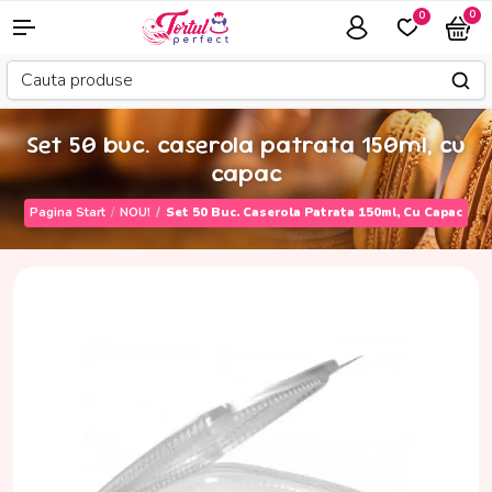
0
0
Set 50 buc. caserola patrata 150ml, cu
capac
Pagina Start
NOU!
Set 50 Buc. Caserola Patrata 150ml, Cu Capac