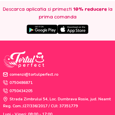
Descarca aplicatia si primesti
10% reducere
la
prima comanda
comenzi@tortulperfect.ro
0750486871
0750434205
Strada Zimbrului 54, Loc. Dumbrava Rosie, jud. Neamt
Reg. Com.:J27/336/2017 / CUI: 37351779
Luni - Vineri: 08:00 - 17:00