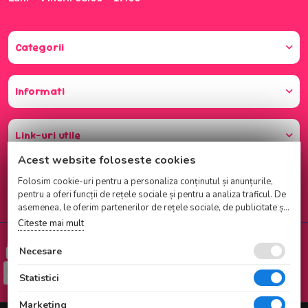
Categorii
Informati
Link-uri utile
Acest website foloseste cookies
Folosim cookie-uri pentru a personaliza conținutul și anunțurile,
pentru a oferi funcții de rețele sociale și pentru a analiza traficul. De
asemenea, le oferim partenerilor de rețele sociale, de publicitate și
de analize informații cu privire la modul în care folosiți site-ul
Citeste mai mult
nostru. Aceștia le pot combina cu alte informații oferite de dvs. sau
Cumparati cu incredere
culese în urma folosirii serviciilor lor.
Necesare
Checkout securizat de Netopia
Statistici
Marketing