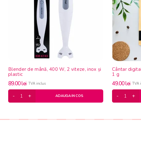
Blender de mână, 400 W, 2 viteze, inox și
Cântar digita
plastic
1 g
89.00
lei
49.00
lei
TVA inclus
TVA i
ADAUGA IN COS