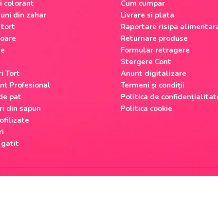
si colorant
Cum cumpar
uni din zahar
Livrare si plata
 tort
Raportare risipa alimentar
oare
Returnare produse
le
Formular retragere
Stergere Cont
i Tort
Anunt digitalizare
nt Profesional
Termeni și condiții
 de pat
Politica de confidențialitat
ri din sapun
Politica cookie
ofilizate
ri
 gatit