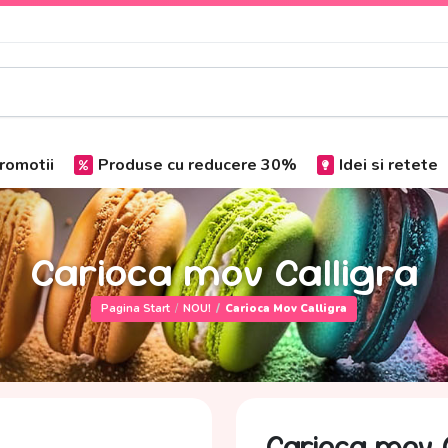
romotii
Produse cu reducere 30%
Idei si retete
Carioca mov Calligra
Pagina Start
NOU!
Carioca Mov Calligra
Carioca mov C