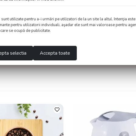
nt utilizate pentru a-i urmări pe utilizatori de la un site la altul. Intenţia este
nante pentru utilizatorii individuali, aşadar ele sunt mai valoroase pentru agen
e care se ocupă de publicitate.
 generate sau completate cu ajutorul inteligenței artificiale. Depunem 
 contactați pentru clarificări înainte de a lua decizii bazate pe aceste 
pta selectia
Accepta toate