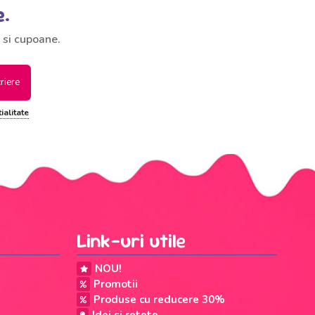
e.
 si cupoane.
criere
ialitate
Link-uri utile
NOU!
Promotii
Produse cu reducere 30%