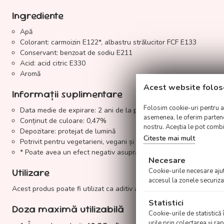
Ingrediente
Apă
Colorant: carmoizin E122*, albastru strălucitor FCF E133
Conservant: benzoat de sodiu E211
Acid: acid citric E330
Aromă
Acest website folos
Informații suplimentare
Folosim cookie-uri pentru a p
Data medie de expirare: 2 ani de la producție
asemenea, le oferim parteneri
Conținut de culoare: 0,47%
nostru. Aceștia le pot combin
Depozitare: protejat de lumină
Citeste mai mult
Potrivit pentru vegetarieni, vegani și Halal
* Poate avea un efect negativ asupra activității și atenției la copi
Necesare
Utilizare
Cookie-urile necesare ajută
accesul la zonele securiza
Acest produs poate fi utilizat ca aditiv alimentar.
Statistici
Doza maximă utilizabilă
Cookie-urile de statistică 
urile prin colectarea şi r