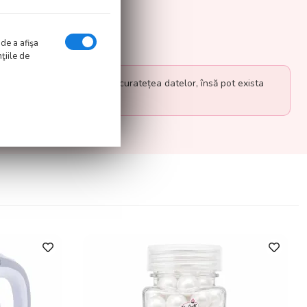
 de a afişa
ţiile de
eforturi pentru a verifica acuratețea datelor, însă pot exista
informații.