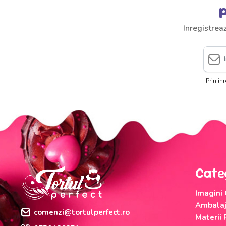
p
Inregistrea
Prin in
Cate
Imagini
Ambalaje
comenzi@tortulperfect.ro
Materii 