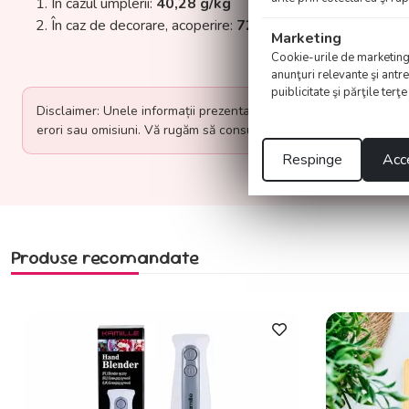
În cazul umplerii:
40,28 g/kg
În caz de decorare, acoperire:
72,7 g/kg
Marketing
Cookie-urile de marketing su
anunţuri relevante şi antre
puiblicitate şi părţile terţ
Disclaimer: Unele informații prezentate pe această pagină au fost
erori sau omisiuni. Vă rugăm să consultați surse oficiale sau să ne
Respinge
Acce
Produse recomandate