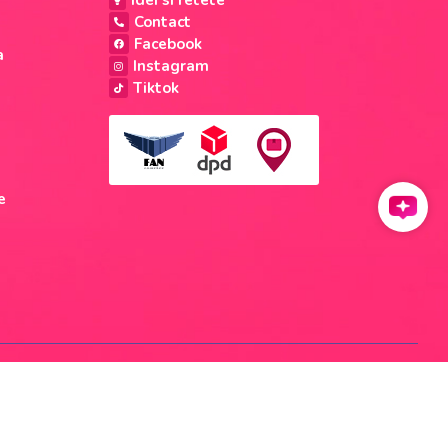
Idei si retete
Contact
Facebook
a
Instagram
Tiktok
e