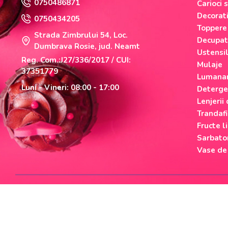
0750486871
Carioci 
Decorati
0750434205
Toppere
Strada Zimbrului 54, Loc.
Decupat
Dumbrava Rosie, jud. Neamt
Ustensi
Reg. Com.:J27/336/2017 / CUI:
Mulaje
37351779
Lumanar
Luni - Vineri: 08:00 - 17:00
Deterge
Lenjerii
Trandafi
Fructe li
Sarbato
Vase de
Cumparati cu incredere
Checkout securizat de Netopia