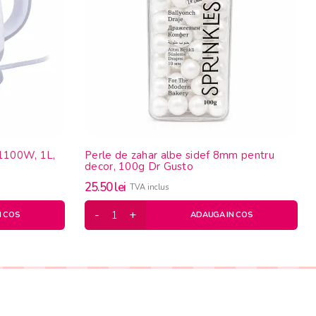
, 1100W, 1L,
Perle de zahar albe sidef 8mm pentru
decor, 100g Dr Gusto
25.50
lei
TVA inclus
N COS
ADAUGA IN COS