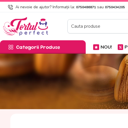
Ai nevoie de ajutor? Informații la:
sau
0750486871
0750434205
Categorii Produse
NOU!
P