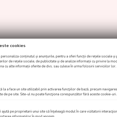
este cookies
ersonaliza conținutul și anunțurile, pentru a oferi funcții de rețele sociale și 
lor de rețele sociale, de publicitate și de analize informații cu privire la modu
a cu alte informații oferite de dvs. sau culese în urma folosirii serviciilor lor.
i.
 la a face un site utilizabil prin activarea funcţiilor de bază, precum navigarea
te de pe site. Site-ul nu poate funcţiona corespunzător fără aceste cookie-uri.
îi ajută pe proprietarii unui site să înţeleagă modul în care vizitatorii interacţi
aportarea informaţiilor în mod anonim.