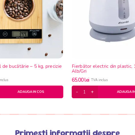
l de bucătărie – 5 kg, precizie
Fierbător electric din plastic
Alb/Gri
65.00
lei
nclus
TVA inclus
ADAUGA IN COS
ADAUGA I
Primesti informatii despre