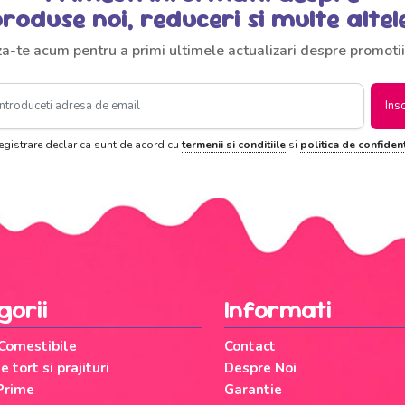
roduse noi, reduceri si multe altel
za-te acum pentru a primi ultimele actualizari despre promotii
Ins
registrare declar ca sunt de acord cu
termenii si conditiile
si
politica de confident
gorii
Informati
 Comestibile
Contact
 tort si prajituri
Despre Noi
Prime
Garantie