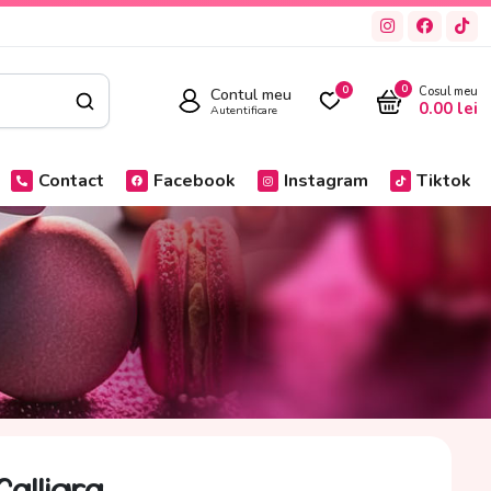
0
Contul meu
0
Cosul meu
0.00
lei
Autentificare
Contact
Facebook
Instagram
Tiktok
alligra