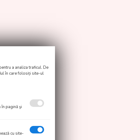
pentru a analiza traficul. De
l în care folosiți site-ul
 în pagină şi
onează cu site-